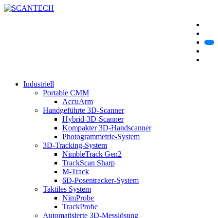
Industriell
Portable CMM
AccuArm
Handgeführte 3D-Scanner
Hybrid-3D-Scanner
Kompakter 3D-Handscanner
Photogrammetrie-System
3D-Tracking-System
NimbleTrack Gen2
TrackScan Sharp
M-Track
6D-Posentracker-System
Taktiles System
NimProbe
TrackProbe
Automatisierte 3D-Messlösung