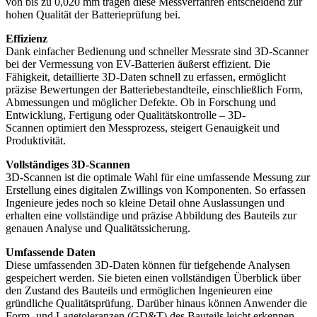
von bis zu 0,020 mm tragen diese Messverfahren entscheidend zur
hohen Qualität der Batterieprüfung bei.
Effizienz
Dank einfacher Bedienung und schneller Messrate sind 3D-Scanner
bei der Vermessung von EV-Batterien äußerst effizient. Die
Fähigkeit, detaillierte 3D-Daten schnell zu erfassen, ermöglicht
präzise Bewertungen der Batteriebestandteile, einschließlich Form,
Abmessungen und möglicher Defekte. Ob in Forschung und
Entwicklung, Fertigung oder Qualitätskontrolle – 3D-
Scannen optimiert den Messprozess, steigert Genauigkeit und
Produktivität.
Vollständiges 3D-Scann
en
3D-Scannen ist die optimale Wahl für eine umfassende Messung zur
Erstellung eines digitalen Zwillings von Komponenten. So erfassen
Ingenieure jedes noch so kleine Detail ohne Auslassungen und
erhalten eine vollständige und präzise Abbildung des Bauteils zur
genauen Analyse und Qualitätssicherung.
Umfassende Daten
Diese umfassenden 3D-Daten können für tiefgehende Analysen
gespeichert werden. Sie bieten einen vollständigen Überblick über
den Zustand des Bauteils und ermöglichen Ingenieuren eine
gründliche Qualitätsprüfung. Darüber hinaus können Anwender die
Form- und Lagetoleranzen (GD&T) des Bauteils leicht erkennen.