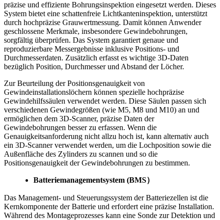
präzise und effiziente Bohrungsinspektion eingesetzt werden. Dieses
System bietet eine schattenfreie Lichtkanteninspektion, unterstützt
durch hochpräzise Grauwertmessung. Damit können Anwender
geschlossene Merkmale, insbesondere Gewindebohrungen,
sorgfältig überprüfen. Das System garantiert genaue und
reproduzierbare Messergebnisse inklusive Positions- und
Durchmesserdaten. Zusätzlich erfasst es wichtige 3D-Daten
bezüglich Position, Durchmesser und Abstand der Löcher.
Zur Beurteilung der Positionsgenauigkeit von
Gewindeinstallationslöchern können spezielle hochpräzise
Gewindehilfssäulen verwendet werden. Diese Säulen passen sich
verschiedenen Gewindegrößen (wie M5, M8 und M10) an und
ermöglichen dem 3D-Scanner, präzise Daten der
Gewindebohrungen besser zu erfassen. Wenn die
Genauigkeitsanforderung nicht allzu hoch ist, kann alternativ auch
ein 3D-Scanner verwendet werden, um die Lochposition sowie die
Außenfläche des Zylinders zu scannen und so die
Positionsgenauigkeit der Gewindebohrungen zu bestimmen.
Batteriemanagementsystem (BMS
）
Das Management- und Steuerungssystem der Batteriezellen ist die
Kernkomponente der Batterie und erfordert eine präzise Installation.
Während des Montageprozesses kann eine Sonde zur Detektion und