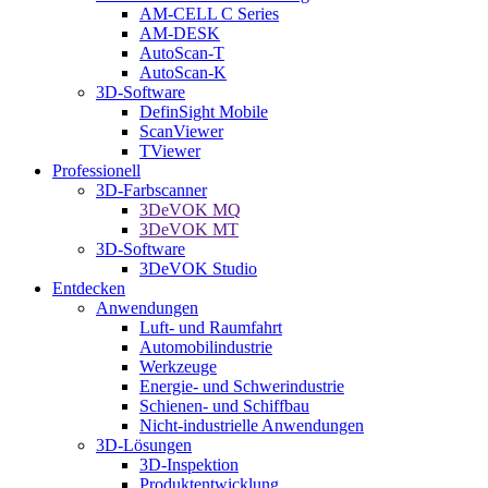
AM-CELL C Series
AM-DESK
AutoScan-T
AutoScan-K
3D-Software
DefinSight Mobile
ScanViewer
TViewer
Professionell
3D-Farbscanner
3DeVOK MQ
3DeVOK MT
3D-Software
3DeVOK Studio
Entdecken
Anwendungen
Luft- und Raumfahrt
Automobilindustrie
Werkzeuge
Energie- und Schwerindustrie
Schienen- und Schiffbau
Nicht-industrielle Anwendungen
3D-Lösungen
3D-Inspektion
Produktentwicklung