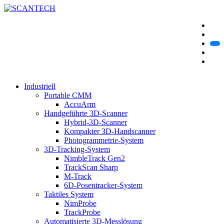
Industriell
Portable CMM
AccuArm
Handgeführte 3D-Scanner
Hybrid-3D-Scanner
Kompakter 3D-Handscanner
Photogrammetrie-System
3D-Tracking-System
NimbleTrack Gen2
TrackScan Sharp
M-Track
6D-Posentracker-System
Taktiles System
NimProbe
TrackProbe
Automatisierte 3D-Messlösung