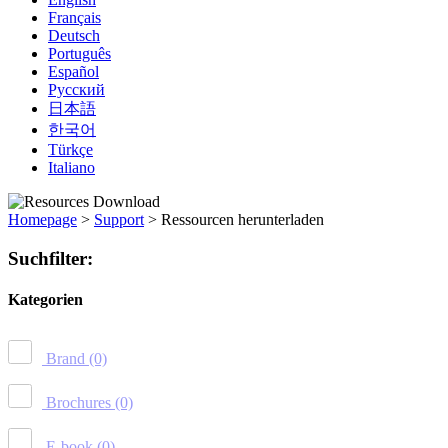
Français
Deutsch
Português
Español
Русский
日本語
한국어
Türkçe
Italiano
Homepage
>
Support
>
Ressourcen herunterladen
Suchfilter:
Kategorien
Brand
(0)
Brochures
(0)
E-book
(0)