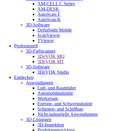
AM-CELL C Series
AM-DESK
AutoScan-T
AutoScan-K
3D-Software
DefinSight Mobile
ScanViewer
TViewer
Professionell
3D-Farbscanner
3DeVOK MQ
3DeVOK MT
3D-Software
3DeVOK Studio
Entdecken
Anwendungen
Luft- und Raumfahrt
Automobilindustrie
Werkzeuge
Energie- und Schwerindustrie
Schienen- und Schiffbau
Nicht-industrielle Anwendungen
3D-Lösungen
3D-Inspektion
Produktentwicklung