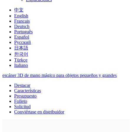
中文
English
Français
Deutsch
Português
Español
Русский
日本語
한국어
Türkçe
Italiano
escáner 3D de mano mágico para objetos pequeños y grandes
Destacar
Características
Presupuesto
Folleto
Solicitud
Conviértase en distribuidor