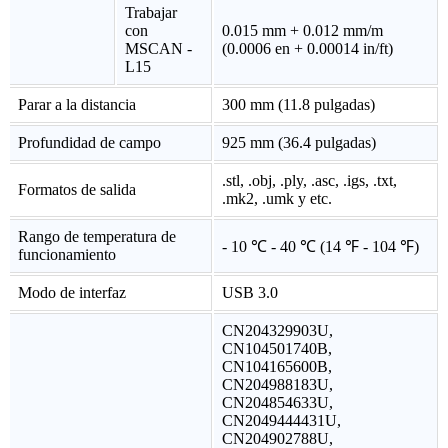
Trabajar
con
0.015 mm + 0.012 mm/m
MSCAN -
(0.0006 en + 0.00014 in/ft)
L15
Parar a la distancia
300 mm (11.8 pulgadas)
Profundidad de campo
925 mm (36.4 pulgadas)
.stl, .obj, .ply, .asc, .igs, .txt,
Formatos de salida
.mk2, .umk y etc.
Rango de temperatura de
- 10 ℃ - 40 ℃ (14 ℉ - 104 ℉)
funcionamiento
Modo de interfaz
USB 3.0
CN204329903U,
CN104501740B,
CN104165600B,
CN204988183U,
CN204854633U,
CN2049444431U,
CN204902788U,