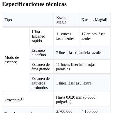
Especificaciones técnicas
Kscan -
Tipo
Kscan - Magiaⅱ
Magia
Ultra -
11 cruces
17 cruces láser
Escaneo
láser azules
azules
rápido
Escaneo
7 líneas láser paralelas azules
hiperfino
Modo de
escaneo
Escaneo de
11 líneas láser infrarrojas
área grande
paralelas
Escaneo de
agujeros
1 línea láser azul extra
profundos
Hasta 0.020 mm (0.0008
(1)
Exactitud
pulgadas)
2,700,000
4,150,000