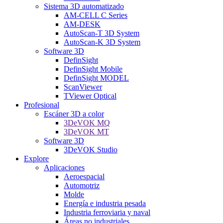
Sistema 3D automatizado
AM-CELL C Series
AM-DESK
AutoScan-T 3D System
AutoScan-K 3D System
Software 3D
DefinSight
DefinSight Mobile
DefinSight MODEL
ScanViewer
TViewer Optical
Profesional
Escáner 3D a color
3DeVOK MQ
3DeVOK MT
Software 3D
3DeVOK Studio
Explore
Aplicaciones
Aeroespacial
Automotriz
Molde
Energía e industria pesada
Industria ferroviaria y naval
Áreas no industriales