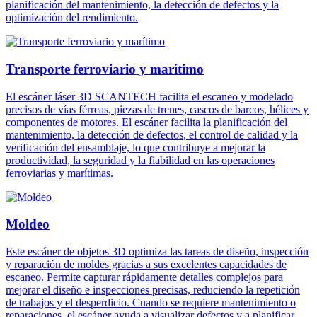
planificación del mantenimiento, la detección de defectos y la
optimización del rendimiento.
Transporte ferroviario y marítimo
El escáner láser 3D SCANTECH facilita el escaneo y modelado
precisos de vías férreas, piezas de trenes, cascos de barcos, hélices y
componentes de motores. El escáner facilita la planificación del
mantenimiento, la detección de defectos, el control de calidad y la
verificación del ensamblaje, lo que contribuye a mejorar la
productividad, la seguridad y la fiabilidad en las operaciones
ferroviarias y marítimas.
Moldeo
Este escáner de objetos 3D optimiza las tareas de diseño, inspección
y reparación de moldes gracias a sus excelentes capacidades de
escaneo. Permite capturar rápidamente detalles complejos para
mejorar el diseño e inspecciones precisas, reduciendo la repetición
de trabajos y el desperdicio. Cuando se requiere mantenimiento o
reparaciones, el escáner ayuda a visualizar defectos y a planificar