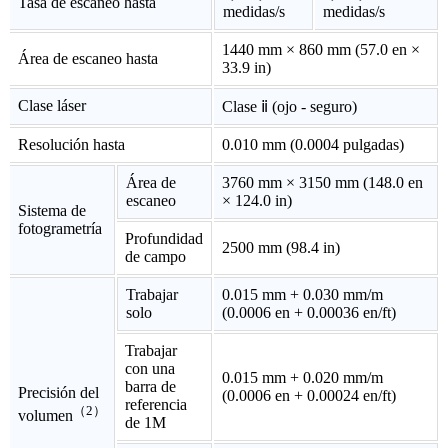
Tasa de escaneo hasta
medidas/s
medidas/s
1440 mm × 860 mm (57.0 en ×
Área de escaneo hasta
33.9 in)
Clase láser
Clase ⅱ (ojo - seguro)
Resolución hasta
0.010 mm (0.0004 pulgadas)
Área de
3760 mm × 3150 mm (148.0 en
escaneo
× 124.0 in)
Sistema de
fotogrametría
Profundidad
2500 mm (98.4 in)
de campo
Trabajar
0.015 mm + 0.030 mm/m
solo
(0.0006 en + 0.00036 en/ft)
Trabajar
con una
0.015 mm + 0.020 mm/m
barra de
Precisión del
(0.0006 en + 0.00024 en/ft)
referencia
（2）
volumen
de 1M