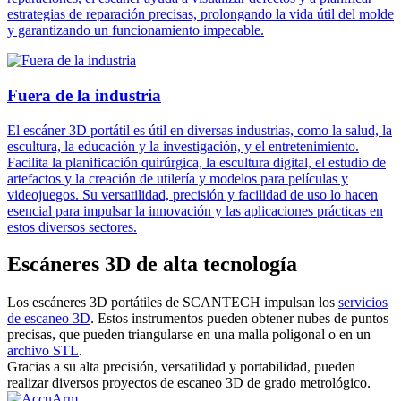
estrategias de reparación precisas, prolongando la vida útil del molde
y garantizando un funcionamiento impecable.
Fuera de la industria
El escáner 3D portátil es útil en diversas industrias, como la salud, la
escultura, la educación y la investigación, y el entretenimiento.
Facilita la planificación quirúrgica, la escultura digital, el estudio de
artefactos y la creación de utilería y modelos para películas y
videojuegos. Su versatilidad, precisión y facilidad de uso lo hacen
esencial para impulsar la innovación y las aplicaciones prácticas en
estos diversos sectores.
Escáneres 3D de alta tecnología
Los escáneres 3D portátiles de SCANTECH impulsan los
servicios
de escaneo 3D
. Estos instrumentos pueden obtener nubes de puntos
precisas, que pueden triangularse en una malla poligonal o en un
archivo STL
.
Gracias a su alta precisión, versatilidad y portabilidad, pueden
realizar diversos proyectos de escaneo 3D de grado metrológico.