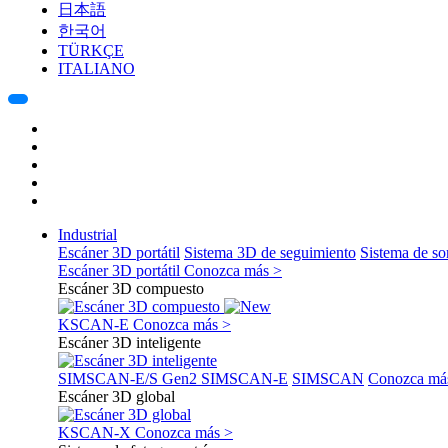
日本語
한국어
TÜRKÇE
ITALIANO
Industrial
Escáner 3D portátil
Sistema 3D de seguimiento
Sistema de s
Escáner 3D portátil
Conozca más >
Escáner 3D compuesto
KSCAN-E
Conozca más >
Escáner 3D inteligente
SIMSCAN-E/S Gen2
SIMSCAN-E
SIMSCAN
Conozca má
Escáner 3D global
KSCAN-X
Conozca más >