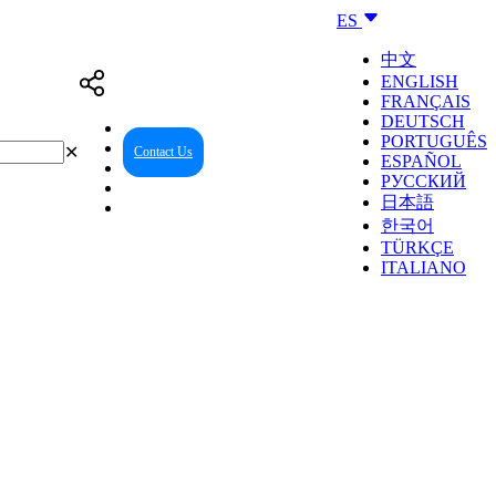
ES
中文
ENGLISH
FRANÇAIS
DEUTSCH
PORTUGUÊS
✕
Contact Us
Reseller Center
ESPAÑOL
РУССКИЙ
日本語
한국어
TÜRKÇE
ITALIANO