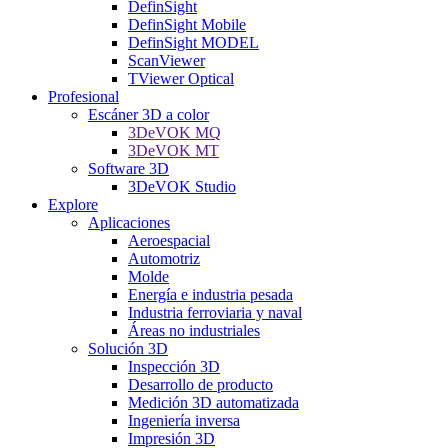
DefinSight
DefinSight Mobile
DefinSight MODEL
ScanViewer
TViewer Optical
Profesional
Escáner 3D a color
3DeVOK MQ
3DeVOK MT
Software 3D
3DeVOK Studio
Explore
Aplicaciones
Aeroespacial
Automotriz
Molde
Energía e industria pesada
Industria ferroviaria y naval
Áreas no industriales
Solución 3D
Inspección 3D
Desarrollo de producto
Medición 3D automatizada
Ingeniería inversa
Impresión 3D