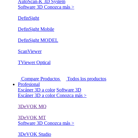
AutoScan-K 3D System
Software 3D
Conozca más >
DefinSight
DefinSight Mobile
DefinSight MODEL
ScanViewer
TViewer Optical
Compare Productos
Todos los productos
Profesional
Escáner 3D a color
Software 3D
Escáner 3D a color
Conozca más >
3DeVOK MQ
3DeVOK MT
Software 3D
Conozca más >
3DeVOK Studio