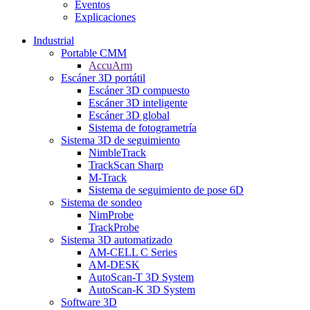
Eventos
Explicaciones
Industrial
Portable CMM
AccuArm
Escáner 3D portátil
Escáner 3D compuesto
Escáner 3D inteligente
Escáner 3D global
Sistema de fotogrametría
Sistema 3D de seguimiento
NimbleTrack
TrackScan Sharp
M-Track
Sistema de seguimiento de pose 6D
Sistema de sondeo
NimProbe
TrackProbe
Sistema 3D automatizado
AM-CELL C Series
AM-DESK
AutoScan-T 3D System
AutoScan-K 3D System
Software 3D