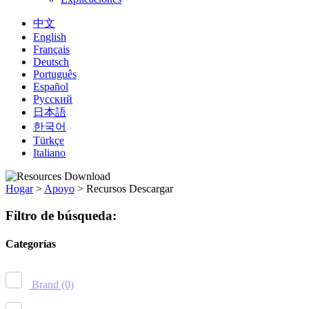
中文
English
Français
Deutsch
Português
Español
Русский
日本語
한국어
Türkçe
Italiano
Hogar
>
Apoyo
>
Recursos Descargar
Filtro de búsqueda:
Categorías
Brand
(0)