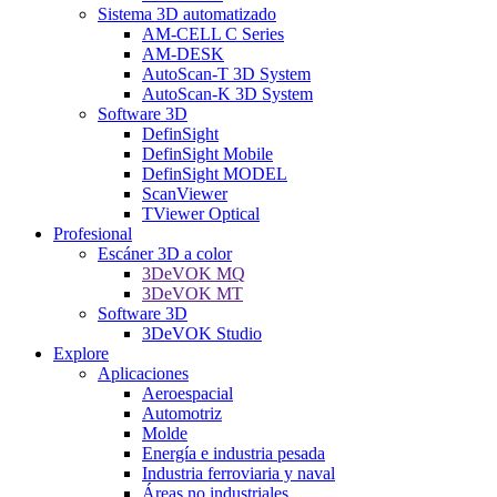
Sistema 3D automatizado
AM-CELL C Series
AM-DESK
AutoScan-T 3D System
AutoScan-K 3D System
Software 3D
DefinSight
DefinSight Mobile
DefinSight MODEL
ScanViewer
TViewer Optical
Profesional
Escáner 3D a color
3DeVOK MQ
3DeVOK MT
Software 3D
3DeVOK Studio
Explore
Aplicaciones
Aeroespacial
Automotriz
Molde
Energía e industria pesada
Industria ferroviaria y naval
Áreas no industriales