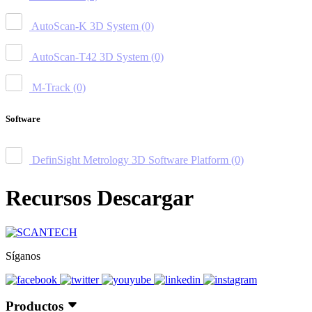
AutoScan-K 3D System
(0)
AutoScan-T42 3D System
(0)
M-Track
(0)
Software
DefinSight Metrology 3D Software Platform
(0)
Recursos Descargar
Síganos
Productos