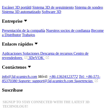
Escáner 3D portátil
Sistema 3D de seguimiento
Sistema de sondeo
Sistema 3D automatizado
Software 3D
Entreprise
Presentación de la compañía
Nuestros socios de confianza
Become
a Distributor
Trabajos
Enlaces rápidos
Aplicaciones
Soluciones
Descarga de recursos
Centro de
revendedores
3DeVOK
Contáctenos
info@3d-scantech.com
Móvil:
+86-13634123772
Tel: +86-571-
85370380
Soporte: support@3d-scantech.com
Sugerencias
Suscríbase