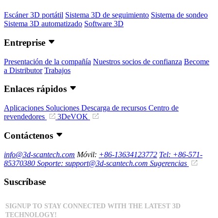
Escáner 3D portátil
Sistema 3D de seguimiento
Sistema de sondeo
Sistema 3D automatizado
Software 3D
Entreprise
Presentación de la compañía
Nuestros socios de confianza
Become
a Distributor
Trabajos
Enlaces rápidos
Aplicaciones
Soluciones
Descarga de recursos
Centro de
revendedores
3DeVOK
Contáctenos
info@3d-scantech.com
Móvil:
+86-13634123772
Tel: +86-571-
85370380
Soporte: support@3d-scantech.com
Sugerencias
Suscríbase