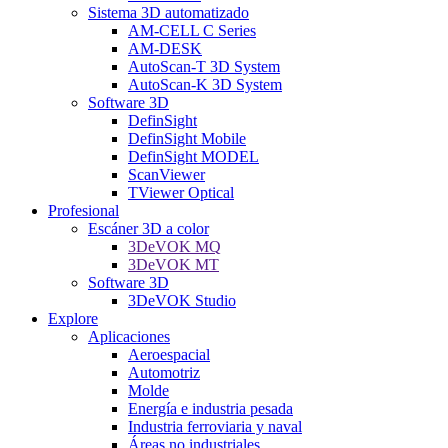
Sistema 3D automatizado
AM-CELL C Series
AM-DESK
AutoScan-T 3D System
AutoScan-K 3D System
Software 3D
DefinSight
DefinSight Mobile
DefinSight MODEL
ScanViewer
TViewer Optical
Profesional
Escáner 3D a color
3DeVOK MQ
3DeVOK MT
Software 3D
3DeVOK Studio
Explore
Aplicaciones
Aeroespacial
Automotriz
Molde
Energía e industria pesada
Industria ferroviaria y naval
Áreas no industriales