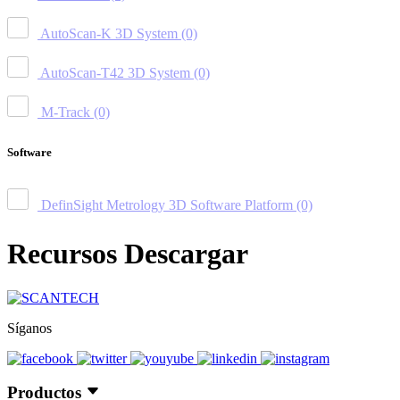
AutoScan-K 3D System
(0)
AutoScan-T42 3D System
(0)
M-Track
(0)
Software
DefinSight Metrology 3D Software Platform
(0)
Recursos Descargar
Síganos
Productos