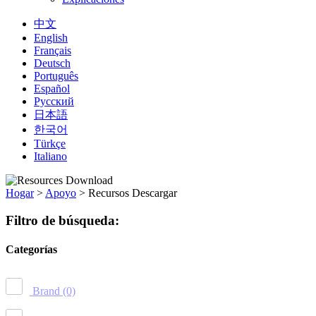
中文
English
Français
Deutsch
Português
Español
Русский
日本語
한국어
Türkçe
Italiano
Hogar
>
Apoyo
>
Recursos Descargar
Filtro de búsqueda:
Categorías
Brand
(0)