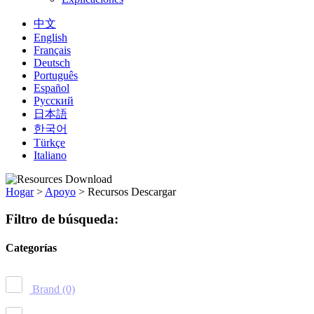
中文
English
Français
Deutsch
Português
Español
Русский
日本語
한국어
Türkçe
Italiano
Hogar
>
Apoyo
>
Recursos Descargar
Filtro de búsqueda:
Categorías
Brand
(0)