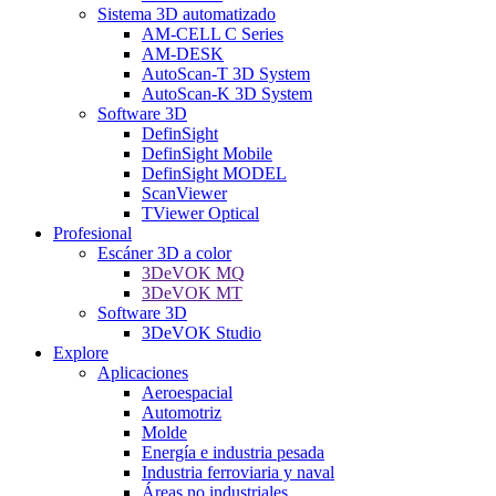
Sistema 3D automatizado
AM-CELL C Series
AM-DESK
AutoScan-T 3D System
AutoScan-K 3D System
Software 3D
DefinSight
DefinSight Mobile
DefinSight MODEL
ScanViewer
TViewer Optical
Profesional
Escáner 3D a color
3DeVOK MQ
3DeVOK MT
Software 3D
3DeVOK Studio
Explore
Aplicaciones
Aeroespacial
Automotriz
Molde
Energía e industria pesada
Industria ferroviaria y naval
Áreas no industriales