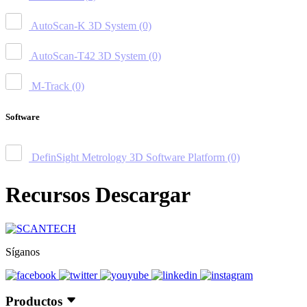
AutoScan-K 3D System
(0)
AutoScan-T42 3D System
(0)
M-Track
(0)
Software
DefinSight Metrology 3D Software Platform
(0)
Recursos Descargar
Síganos
Productos