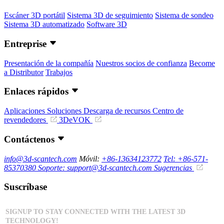
Escáner 3D portátil
Sistema 3D de seguimiento
Sistema de sondeo
Sistema 3D automatizado
Software 3D
Entreprise
Presentación de la compañía
Nuestros socios de confianza
Become
a Distributor
Trabajos
Enlaces rápidos
Aplicaciones
Soluciones
Descarga de recursos
Centro de
revendedores
3DeVOK
Contáctenos
info@3d-scantech.com
Móvil:
+86-13634123772
Tel: +86-571-
85370380
Soporte: support@3d-scantech.com
Sugerencias
Suscríbase