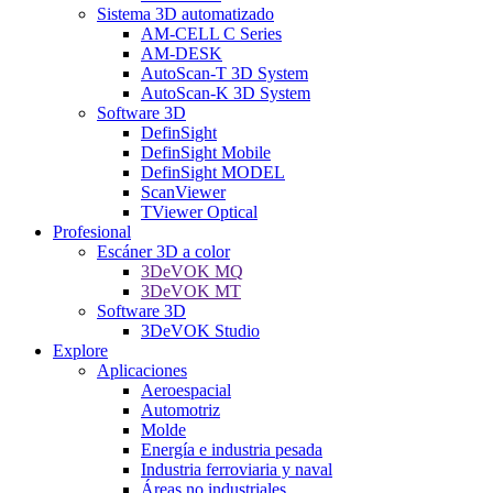
Sistema 3D automatizado
AM-CELL C Series
AM-DESK
AutoScan-T 3D System
AutoScan-K 3D System
Software 3D
DefinSight
DefinSight Mobile
DefinSight MODEL
ScanViewer
TViewer Optical
Profesional
Escáner 3D a color
3DeVOK MQ
3DeVOK MT
Software 3D
3DeVOK Studio
Explore
Aplicaciones
Aeroespacial
Automotriz
Molde
Energía e industria pesada
Industria ferroviaria y naval
Áreas no industriales