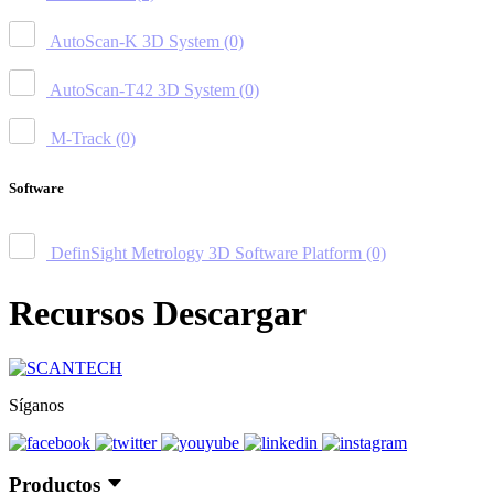
AutoScan-K 3D System
(0)
AutoScan-T42 3D System
(0)
M-Track
(0)
Software
DefinSight Metrology 3D Software Platform
(0)
Recursos Descargar
Síganos
Productos