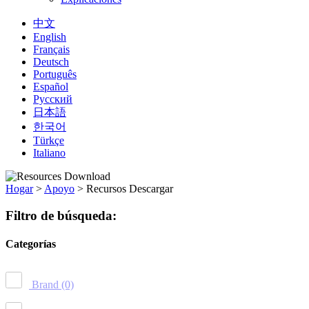
中文
English
Français
Deutsch
Português
Español
Русский
日本語
한국어
Türkçe
Italiano
Hogar
>
Apoyo
>
Recursos Descargar
Filtro de búsqueda:
Categorías
Brand
(0)