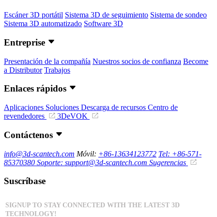
Escáner 3D portátil
Sistema 3D de seguimiento
Sistema de sondeo
Sistema 3D automatizado
Software 3D
Entreprise
Presentación de la compañía
Nuestros socios de confianza
Become
a Distributor
Trabajos
Enlaces rápidos
Aplicaciones
Soluciones
Descarga de recursos
Centro de
revendedores
3DeVOK
Contáctenos
info@3d-scantech.com
Móvil:
+86-13634123772
Tel: +86-571-
85370380
Soporte: support@3d-scantech.com
Sugerencias
Suscríbase