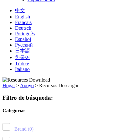
中文
English
Français
Deutsch
Português
Español
Русский
日本語
한국어
Türkçe
Italiano
Hogar
>
Apoyo
>
Recursos Descargar
Filtro de búsqueda:
Categorías
Brand
(0)