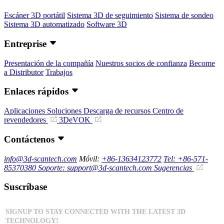
Escáner 3D portátil
Sistema 3D de seguimiento
Sistema de sondeo
Sistema 3D automatizado
Software 3D
Entreprise
Presentación de la compañía
Nuestros socios de confianza
Become
a Distributor
Trabajos
Enlaces rápidos
Aplicaciones
Soluciones
Descarga de recursos
Centro de
revendedores
3DeVOK
Contáctenos
info@3d-scantech.com
Móvil:
+86-13634123772
Tel: +86-571-
85370380
Soporte: support@3d-scantech.com
Sugerencias
Suscríbase