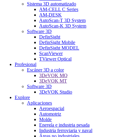
Sistema 3D automatizado
AM-CELL C Series
AM-DESK
AutoScan-T 3D System
AutoScan-K 3D System
Software 3D
DefinSight
DefinSight Mobile
DefinSight MODEL
ScanViewer
TViewer Optical
Profesional
Escáner 3D a color
3DeVOK MQ
3DeVOK MT
Software 3D
3DeVOK Studio
Explore
Aplicaciones
Aeroespacial
Automotriz
Molde
Energía e industria pesada
Industria ferroviaria y naval
Áreas no industriales