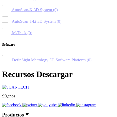
AutoScan-K 3D System
(0)
AutoScan-T42 3D System
(0)
M-Track
(0)
Software
DefinSight Metrology 3D Software Platform
(0)
Recursos Descargar
Síganos
Productos