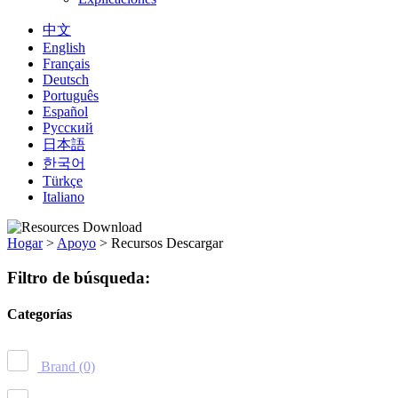
中文
English
Français
Deutsch
Português
Español
Русский
日本語
한국어
Türkçe
Italiano
Hogar
>
Apoyo
>
Recursos Descargar
Filtro de búsqueda:
Categorías
Brand
(0)