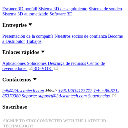
Escáner 3D portátil
Sistema 3D de seguimiento
Sistema de sondeo
Sistema 3D automatizado
Software 3D
Entreprise
Presentación de la compañía
Nuestros socios de confianza
Become
a Distributor
Trabajos
Enlaces rápidos
Aplicaciones
Soluciones
Descarga de recursos
Centro de
revendedores
3DeVOK
Contáctenos
info@3d-scantech.com
Móvil:
+86-13634123772
Tel: +86-571-
85370380
Soporte: support@3d-scantech.com
Sugerencias
Suscríbase