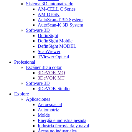
Sistema 3D automatizado
AM-CELL C Series
AM-DESK
AutoScan-T 3D System
AutoScan-K 3D System
Software 3D
DefinSight
DefinSight Mobile
DefinSight MODEL
ScanViewer
TViewer Optical
Profesional
Escáner 3D a color
3DeVOK MQ
3DeVOK MT
Software 3D
3DeVOK Studio
Explore
Aplicaciones
Aeroespacial
Automotriz
Molde
Energía e industria pesada
Industria ferroviaria y naval
Áreas no industriales