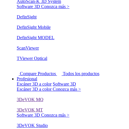
AutoScan-K 3D System
Software 3D
Conozca más >
DefinSight
DefinSight Mobile
DefinSight MODEL
ScanViewer
TViewer Optical
Compare Productos
Todos los productos
Profesional
Escáner 3D a color
Software 3D
Escáner 3D a color
Conozca más >
3DeVOK MQ
3DeVOK MT
Software 3D
Conozca más >
3DeVOK Studio