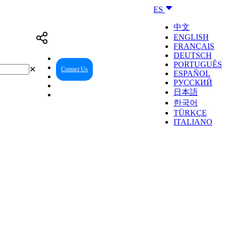
ES
中文
ENGLISH
FRANÇAIS
DEUTSCH
PORTUGUÊS
✕
Contact Us
Reseller Center
ESPAÑOL
РУССКИЙ
日本語
한국어
TÜRKÇE
ITALIANO