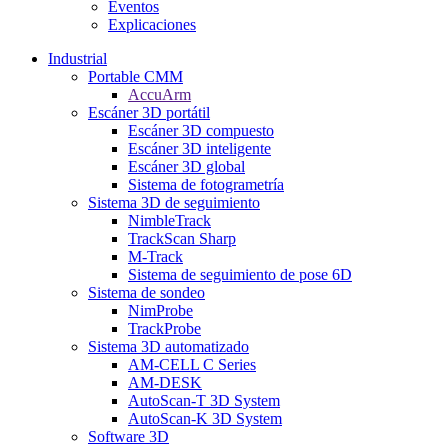
Eventos
Explicaciones
Industrial
Portable CMM
AccuArm
Escáner 3D portátil
Escáner 3D compuesto
Escáner 3D inteligente
Escáner 3D global
Sistema de fotogrametría
Sistema 3D de seguimiento
NimbleTrack
TrackScan Sharp
M-Track
Sistema de seguimiento de pose 6D
Sistema de sondeo
NimProbe
TrackProbe
Sistema 3D automatizado
AM-CELL C Series
AM-DESK
AutoScan-T 3D System
AutoScan-K 3D System
Software 3D