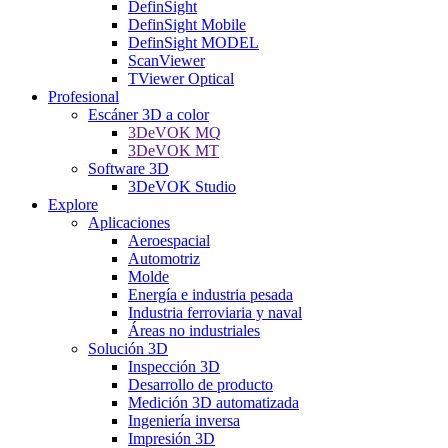
DefinSight
DefinSight Mobile
DefinSight MODEL
ScanViewer
TViewer Optical
Profesional
Escáner 3D a color
3DeVOK MQ
3DeVOK MT
Software 3D
3DeVOK Studio
Explore
Aplicaciones
Aeroespacial
Automotriz
Molde
Energía e industria pesada
Industria ferroviaria y naval
Áreas no industriales
Solución 3D
Inspección 3D
Desarrollo de producto
Medición 3D automatizada
Ingeniería inversa
Impresión 3D