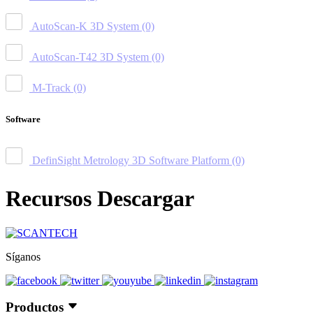
AutoScan-K 3D System
(0)
AutoScan-T42 3D System
(0)
M-Track
(0)
Software
DefinSight Metrology 3D Software Platform
(0)
Recursos Descargar
Síganos
Productos