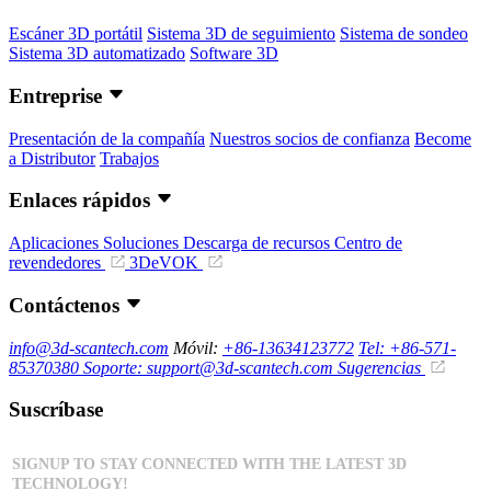
Escáner 3D portátil
Sistema 3D de seguimiento
Sistema de sondeo
Sistema 3D automatizado
Software 3D
Entreprise
Presentación de la compañía
Nuestros socios de confianza
Become
a Distributor
Trabajos
Enlaces rápidos
Aplicaciones
Soluciones
Descarga de recursos
Centro de
revendedores
3DeVOK
Contáctenos
info@3d-scantech.com
Móvil:
+86-13634123772
Tel: +86-571-
85370380
Soporte: support@3d-scantech.com
Sugerencias
Suscríbase