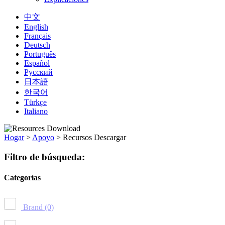
中文
English
Français
Deutsch
Português
Español
Русский
日本語
한국어
Türkçe
Italiano
Hogar
>
Apoyo
>
Recursos Descargar
Filtro de búsqueda:
Categorías
Brand
(0)