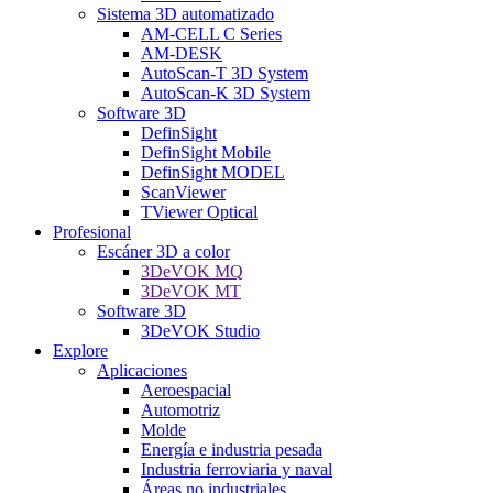
Sistema 3D automatizado
AM-CELL C Series
AM-DESK
AutoScan-T 3D System
AutoScan-K 3D System
Software 3D
DefinSight
DefinSight Mobile
DefinSight MODEL
ScanViewer
TViewer Optical
Profesional
Escáner 3D a color
3DeVOK MQ
3DeVOK MT
Software 3D
3DeVOK Studio
Explore
Aplicaciones
Aeroespacial
Automotriz
Molde
Energía e industria pesada
Industria ferroviaria y naval
Áreas no industriales