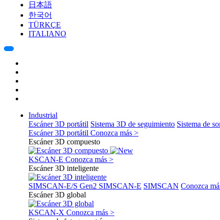
日本語
한국어
TÜRKÇE
ITALIANO
Industrial
Escáner 3D portátil
Sistema 3D de seguimiento
Sistema de s
Escáner 3D portátil
Conozca más >
Escáner 3D compuesto
KSCAN-E
Conozca más >
Escáner 3D inteligente
SIMSCAN-E/S Gen2
SIMSCAN-E
SIMSCAN
Conozca má
Escáner 3D global
KSCAN-X
Conozca más >