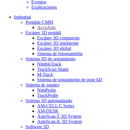
Eventos
Explicaciones
Industrial
Portable CMM
AccuArm
Escáner 3D portátil
Escáner 3D compuesto
Escáner 3D inteligente
Escáner 3D global
Sistema de fotogrametría
Sistema 3D de seguimiento
NimbleTrack
TrackScan Sharp
M-Track
Sistema de seguimiento de pose 6D
Sistema de sondeo
NimProbe
TrackProbe
Sistema 3D automatizado
AM-CELL C Series
AM-DESK
AutoScan-T 3D System
AutoScan-K 3D System
Software 3D