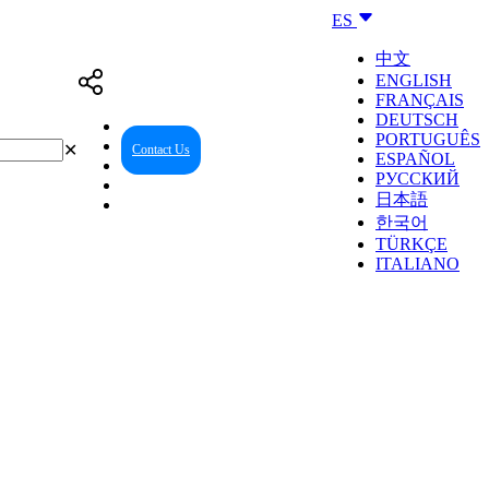
ES
中文
ENGLISH
FRANÇAIS
DEUTSCH
PORTUGUÊS
✕
Contact Us
Reseller Center
ESPAÑOL
РУССКИЙ
日本語
한국어
TÜRKÇE
ITALIANO