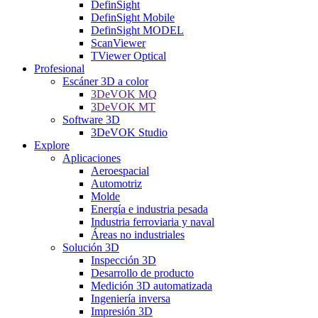
DefinSight
DefinSight Mobile
DefinSight MODEL
ScanViewer
TViewer Optical
Profesional
Escáner 3D a color
3DeVOK MQ
3DeVOK MT
Software 3D
3DeVOK Studio
Explore
Aplicaciones
Aeroespacial
Automotriz
Molde
Energía e industria pesada
Industria ferroviaria y naval
Áreas no industriales
Solución 3D
Inspección 3D
Desarrollo de producto
Medición 3D automatizada
Ingeniería inversa
Impresión 3D