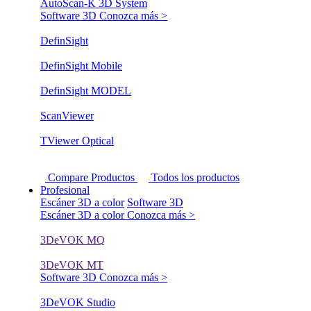
AutoScan-K 3D System
Software 3D
Conozca más >
DefinSight
DefinSight Mobile
DefinSight MODEL
ScanViewer
TViewer Optical
Compare Productos
Todos los productos
Profesional
Escáner 3D a color
Software 3D
Escáner 3D a color
Conozca más >
3DeVOK MQ
3DeVOK MT
Software 3D
Conozca más >
3DeVOK Studio