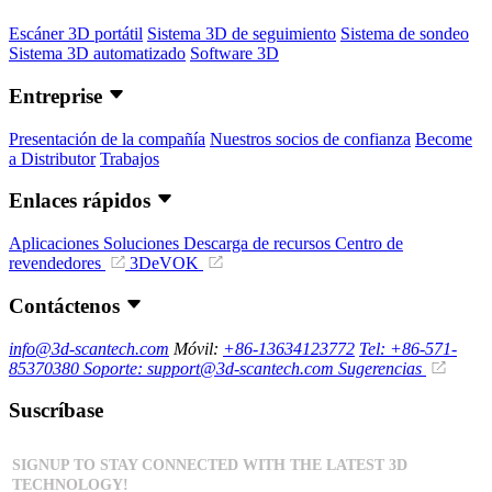
Escáner 3D portátil
Sistema 3D de seguimiento
Sistema de sondeo
Sistema 3D automatizado
Software 3D
Entreprise
Presentación de la compañía
Nuestros socios de confianza
Become
a Distributor
Trabajos
Enlaces rápidos
Aplicaciones
Soluciones
Descarga de recursos
Centro de
revendedores
3DeVOK
Contáctenos
info@3d-scantech.com
Móvil:
+86-13634123772
Tel: +86-571-
85370380
Soporte: support@3d-scantech.com
Sugerencias
Suscríbase