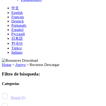
中文
English
Français
Deutsch
Português
Español
Русский
日本語
한국어
Türkçe
Italiano
Hogar
>
Apoyo
>
Recursos Descargar
Filtro de búsqueda:
Categorías
Brand
(0)