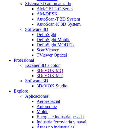
Sistema 3D automatizado
AM-CELL C Series
AM-DESK
AutoScan-T 3D System
AutoScan-K 3D System
Software 3D
DefinSight
DefinSight Mobile
DefinSight MODEL
ScanViewer
TViewer Optical
Profesional
Escáner 3D a color
3DeVOK MQ
3DeVOK MT
Software 3D
3DeVOK Studio
Explore
Aplicaciones
Aeroespacial
Automotriz
Molde
Energía e industria pesada
Industria ferroviaria y naval
Áreas no industriales