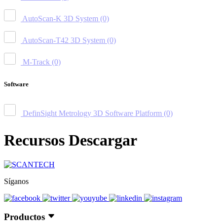
AutoScan-K 3D System
(0)
AutoScan-T42 3D System
(0)
M-Track
(0)
Software
DefinSight Metrology 3D Software Platform
(0)
Recursos Descargar
Síganos
Productos