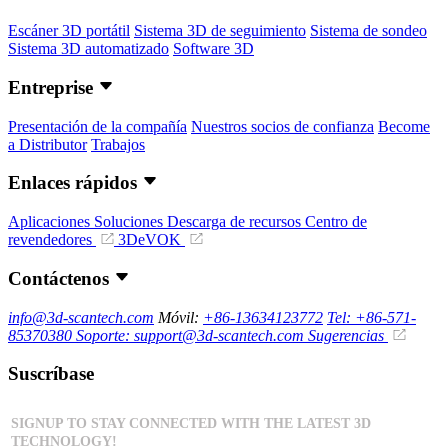
Escáner 3D portátil
Sistema 3D de seguimiento
Sistema de sondeo
Sistema 3D automatizado
Software 3D
Entreprise
Presentación de la compañía
Nuestros socios de confianza
Become
a Distributor
Trabajos
Enlaces rápidos
Aplicaciones
Soluciones
Descarga de recursos
Centro de
revendedores
3DeVOK
Contáctenos
info@3d-scantech.com
Móvil:
+86-13634123772
Tel: +86-571-
85370380
Soporte: support@3d-scantech.com
Sugerencias
Suscríbase