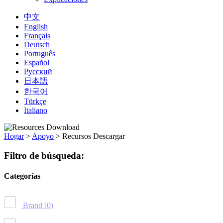
中文
English
Français
Deutsch
Português
Español
Русский
日本語
한국어
Türkçe
Italiano
Hogar
>
Apoyo
>
Recursos Descargar
Filtro de búsqueda:
Categorías
Brand
(0)