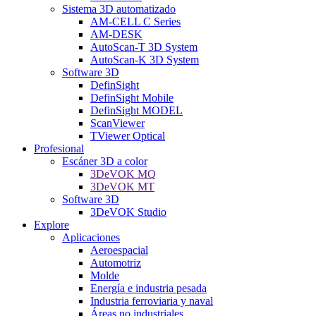
Sistema 3D automatizado
AM-CELL C Series
AM-DESK
AutoScan-T 3D System
AutoScan-K 3D System
Software 3D
DefinSight
DefinSight Mobile
DefinSight MODEL
ScanViewer
TViewer Optical
Profesional
Escáner 3D a color
3DeVOK MQ
3DeVOK MT
Software 3D
3DeVOK Studio
Explore
Aplicaciones
Aeroespacial
Automotriz
Molde
Energía e industria pesada
Industria ferroviaria y naval
Áreas no industriales