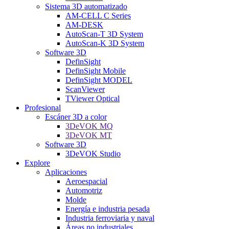
Sistema 3D automatizado
AM-CELL C Series
AM-DESK
AutoScan-T 3D System
AutoScan-K 3D System
Software 3D
DefinSight
DefinSight Mobile
DefinSight MODEL
ScanViewer
TViewer Optical
Profesional
Escáner 3D a color
3DeVOK MQ
3DeVOK MT
Software 3D
3DeVOK Studio
Explore
Aplicaciones
Aeroespacial
Automotriz
Molde
Energía e industria pesada
Industria ferroviaria y naval
Áreas no industriales