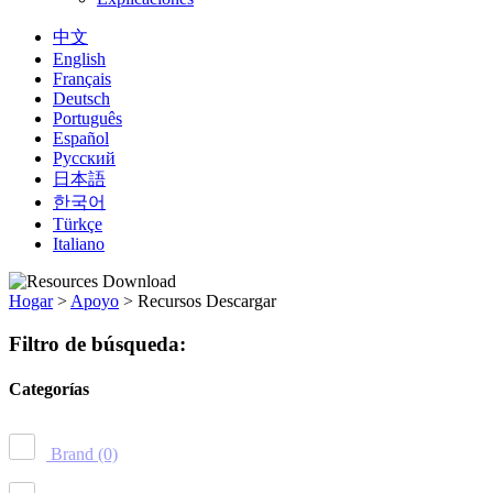
中文
English
Français
Deutsch
Português
Español
Русский
日本語
한국어
Türkçe
Italiano
Hogar
>
Apoyo
>
Recursos Descargar
Filtro de búsqueda:
Categorías
Brand
(0)