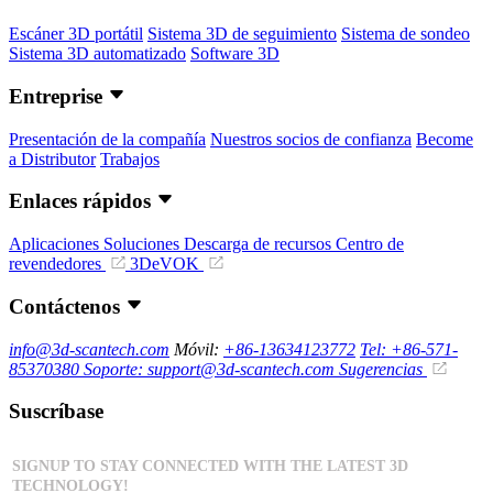
Escáner 3D portátil
Sistema 3D de seguimiento
Sistema de sondeo
Sistema 3D automatizado
Software 3D
Entreprise
Presentación de la compañía
Nuestros socios de confianza
Become
a Distributor
Trabajos
Enlaces rápidos
Aplicaciones
Soluciones
Descarga de recursos
Centro de
revendedores
3DeVOK
Contáctenos
info@3d-scantech.com
Móvil:
+86-13634123772
Tel: +86-571-
85370380
Soporte: support@3d-scantech.com
Sugerencias
Suscríbase