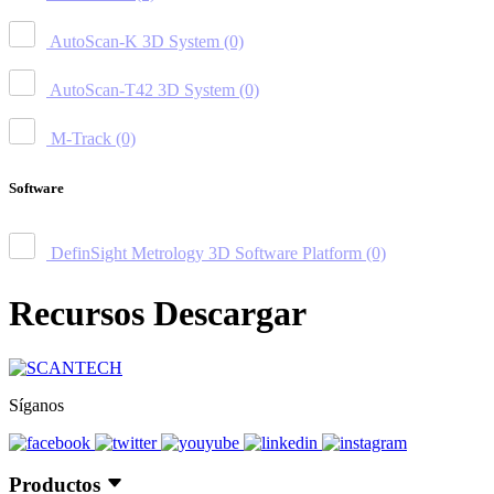
AutoScan-K 3D System
(0)
AutoScan-T42 3D System
(0)
M-Track
(0)
Software
DefinSight Metrology 3D Software Platform
(0)
Recursos Descargar
Síganos
Productos