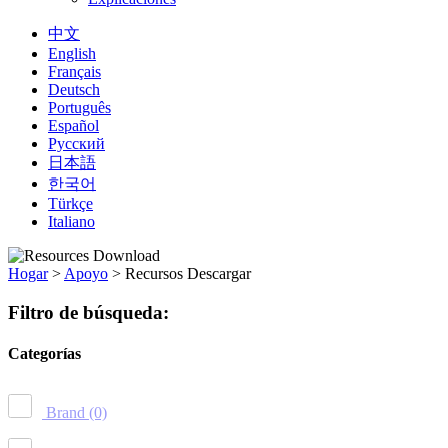
中文
English
Français
Deutsch
Português
Español
Русский
日本語
한국어
Türkçe
Italiano
Hogar
>
Apoyo
>
Recursos Descargar
Filtro de búsqueda:
Categorías
Brand
(0)