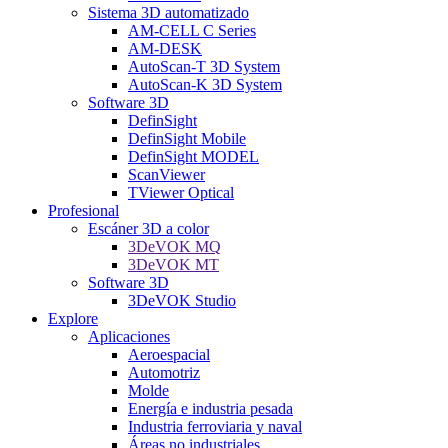
Sistema 3D automatizado
AM-CELL C Series
AM-DESK
AutoScan-T 3D System
AutoScan-K 3D System
Software 3D
DefinSight
DefinSight Mobile
DefinSight MODEL
ScanViewer
TViewer Optical
Profesional
Escáner 3D a color
3DeVOK MQ
3DeVOK MT
Software 3D
3DeVOK Studio
Explore
Aplicaciones
Aeroespacial
Automotriz
Molde
Energía e industria pesada
Industria ferroviaria y naval
Áreas no industriales