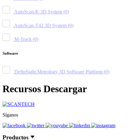
AutoScan-K 3D System
(0)
AutoScan-T42 3D System
(0)
M-Track
(0)
Software
DefinSight Metrology 3D Software Platform
(0)
Recursos Descargar
Síganos
Productos