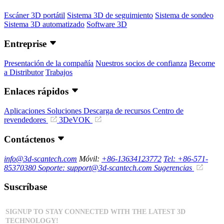
Escáner 3D portátil
Sistema 3D de seguimiento
Sistema de sondeo
Sistema 3D automatizado
Software 3D
Entreprise
Presentación de la compañía
Nuestros socios de confianza
Become
a Distributor
Trabajos
Enlaces rápidos
Aplicaciones
Soluciones
Descarga de recursos
Centro de
revendedores
3DeVOK
Contáctenos
info@3d-scantech.com
Móvil:
+86-13634123772
Tel: +86-571-
85370380
Soporte: support@3d-scantech.com
Sugerencias
Suscríbase