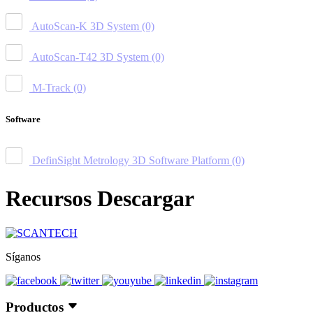
AutoScan-K 3D System
(0)
AutoScan-T42 3D System
(0)
M-Track
(0)
Software
DefinSight Metrology 3D Software Platform
(0)
Recursos Descargar
Síganos
Productos