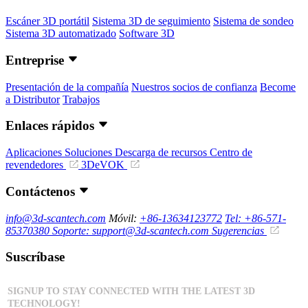
Escáner 3D portátil
Sistema 3D de seguimiento
Sistema de sondeo
Sistema 3D automatizado
Software 3D
Entreprise
Presentación de la compañía
Nuestros socios de confianza
Become
a Distributor
Trabajos
Enlaces rápidos
Aplicaciones
Soluciones
Descarga de recursos
Centro de
revendedores
3DeVOK
Contáctenos
info@3d-scantech.com
Móvil:
+86-13634123772
Tel: +86-571-
85370380
Soporte: support@3d-scantech.com
Sugerencias
Suscríbase