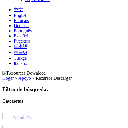
中文
English
Français
Deutsch
Português
Español
Русский
日本語
한국어
Türkçe
Italiano
Hogar
>
Apoyo
>
Recursos Descargar
Filtro de búsqueda:
Categorías
Brand
(0)