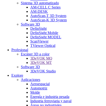
Sistema 3D automatizado
AM-CELL C Series
AM-DESK
AutoScan-T 3D System
AutoScan-K 3D System
Software 3D
DefinSight
DefinSight Mobile
DefinSight MODEL
ScanViewer
TViewer Optical
Profesional
Escáner 3D a color
3DeVOK MQ
3DeVOK MT
Software 3D
3DeVOK Studio
Explore
Aplicaciones
Aeroespacial
Automotriz
Molde
Energía e industria pesada
Industria ferroviaria y naval
Áreas no industriales