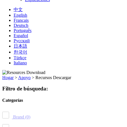
中文
English
Français
Deutsch
Português
Español
Русский
日本語
한국어
Türkçe
Italiano
Hogar
>
Apoyo
>
Recursos Descargar
Filtro de búsqueda:
Categorías
Brand
(0)