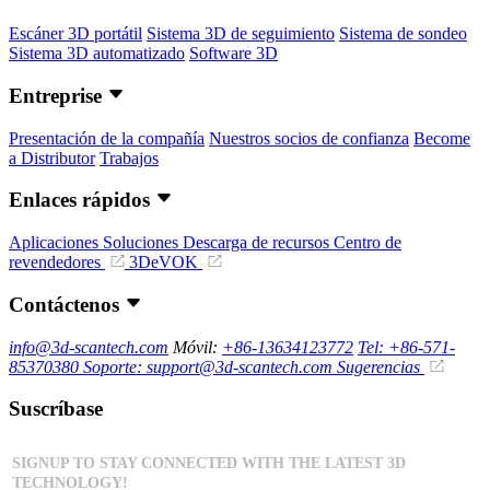
Escáner 3D portátil
Sistema 3D de seguimiento
Sistema de sondeo
Sistema 3D automatizado
Software 3D
Entreprise
Presentación de la compañía
Nuestros socios de confianza
Become
a Distributor
Trabajos
Enlaces rápidos
Aplicaciones
Soluciones
Descarga de recursos
Centro de
revendedores
3DeVOK
Contáctenos
info@3d-scantech.com
Móvil:
+86-13634123772
Tel: +86-571-
85370380
Soporte: support@3d-scantech.com
Sugerencias
Suscríbase