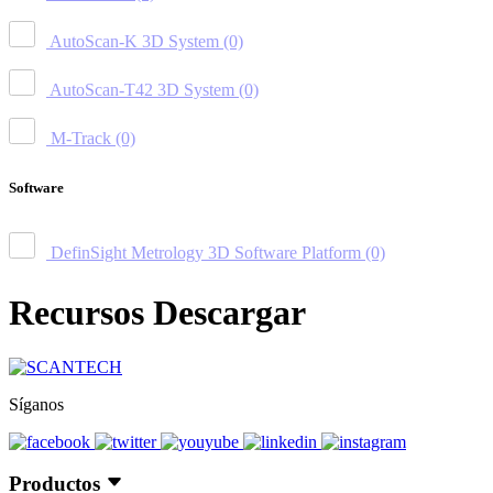
AutoScan-K 3D System
(0)
AutoScan-T42 3D System
(0)
M-Track
(0)
Software
DefinSight Metrology 3D Software Platform
(0)
Recursos Descargar
Síganos
Productos