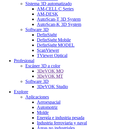
Sistema 3D automatizado
AM-CELL C Series
AM-DESK
AutoScan-T 3D System
AutoScan-K 3D System
Software 3D
DefinSight
DefinSight Mobile
DefinSight MODEL
ScanViewer
TViewer Optical
Profesional
Escáner 3D a color
3DeVOK MQ
3DeVOK MT
Software 3D
3DeVOK Studio
Explore
Aplicaciones
Aeroespacial
Automotriz
Molde
Energía e industria pesada
Industria ferroviaria y naval
Áreas no industriales