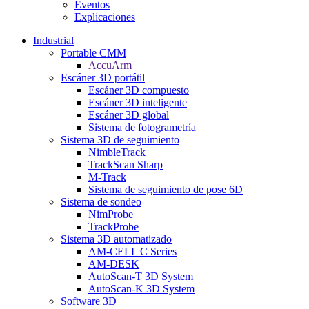
Eventos
Explicaciones
Industrial
Portable CMM
AccuArm
Escáner 3D portátil
Escáner 3D compuesto
Escáner 3D inteligente
Escáner 3D global
Sistema de fotogrametría
Sistema 3D de seguimiento
NimbleTrack
TrackScan Sharp
M-Track
Sistema de seguimiento de pose 6D
Sistema de sondeo
NimProbe
TrackProbe
Sistema 3D automatizado
AM-CELL C Series
AM-DESK
AutoScan-T 3D System
AutoScan-K 3D System
Software 3D