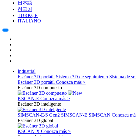
日本語
한국어
TÜRKÇE
ITALIANO
Industrial
Escáner 3D portátil
Sistema 3D de seguimiento
Sistema de s
Escáner 3D portátil
Conozca más >
Escáner 3D compuesto
KSCAN-E
Conozca más >
Escáner 3D inteligente
SIMSCAN-E/S Gen2
SIMSCAN-E
SIMSCAN
Conozca má
Escáner 3D global
KSCAN-X
Conozca más >