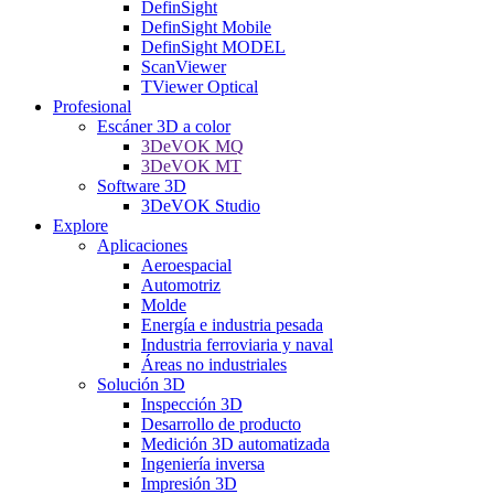
DefinSight
DefinSight Mobile
DefinSight MODEL
ScanViewer
TViewer Optical
Profesional
Escáner 3D a color
3DeVOK MQ
3DeVOK MT
Software 3D
3DeVOK Studio
Explore
Aplicaciones
Aeroespacial
Automotriz
Molde
Energía e industria pesada
Industria ferroviaria y naval
Áreas no industriales
Solución 3D
Inspección 3D
Desarrollo de producto
Medición 3D automatizada
Ingeniería inversa
Impresión 3D