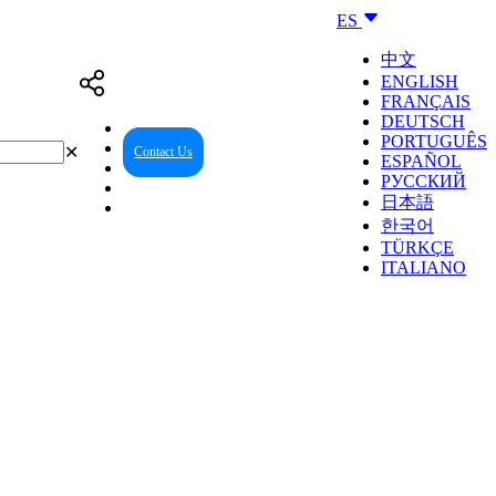
ES
中文
ENGLISH
FRANÇAIS
DEUTSCH
PORTUGUÊS
✕
Contact Us
Reseller Center
ESPAÑOL
РУССКИЙ
日本語
한국어
TÜRKÇE
ITALIANO