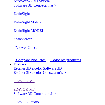
AutoScan-K 3D System
Software 3D
Conozca más >
DefinSight
DefinSight Mobile
DefinSight MODEL
ScanViewer
TViewer Optical
Compare Productos
Todos los productos
Profesional
Escáner 3D a color
Software 3D
Escáner 3D a color
Conozca más >
3DeVOK MQ
3DeVOK MT
Software 3D
Conozca más >
3DeVOK Studio