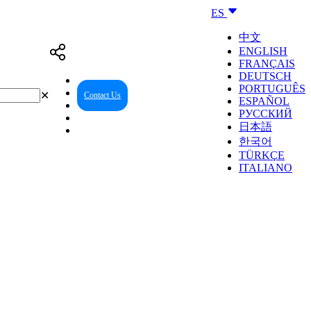
ES
中文
ENGLISH
FRANÇAIS
DEUTSCH
PORTUGUÊS
✕
Contact Us
Reseller Center
ESPAÑOL
РУССКИЙ
日本語
한국어
TÜRKÇE
ITALIANO