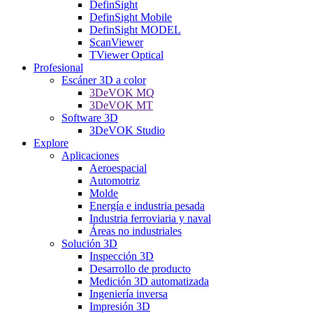
DefinSight
DefinSight Mobile
DefinSight MODEL
ScanViewer
TViewer Optical
Profesional
Escáner 3D a color
3DeVOK MQ
3DeVOK MT
Software 3D
3DeVOK Studio
Explore
Aplicaciones
Aeroespacial
Automotriz
Molde
Energía e industria pesada
Industria ferroviaria y naval
Áreas no industriales
Solución 3D
Inspección 3D
Desarrollo de producto
Medición 3D automatizada
Ingeniería inversa
Impresión 3D