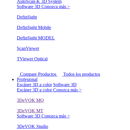
AutoScan-K 3D System
Software 3D
Conozca más >
DefinSight
DefinSight Mobile
DefinSight MODEL
ScanViewer
TViewer Optical
Compare Productos
Todos los productos
Profesional
Escáner 3D a color
Software 3D
Escáner 3D a color
Conozca más >
3DeVOK MQ
3DeVOK MT
Software 3D
Conozca más >
3DeVOK Studio