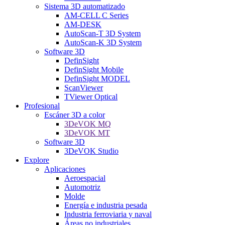
Sistema 3D automatizado
AM-CELL C Series
AM-DESK
AutoScan-T 3D System
AutoScan-K 3D System
Software 3D
DefinSight
DefinSight Mobile
DefinSight MODEL
ScanViewer
TViewer Optical
Profesional
Escáner 3D a color
3DeVOK MQ
3DeVOK MT
Software 3D
3DeVOK Studio
Explore
Aplicaciones
Aeroespacial
Automotriz
Molde
Energía e industria pesada
Industria ferroviaria y naval
Áreas no industriales