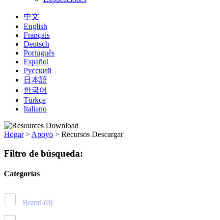
中文
English
Français
Deutsch
Português
Español
Русский
日本語
한국어
Türkçe
Italiano
Hogar
>
Apoyo
>
Recursos Descargar
Filtro de búsqueda:
Categorías
Brand
(0)