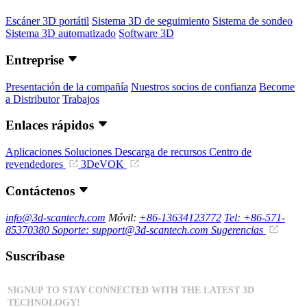
Escáner 3D portátil
Sistema 3D de seguimiento
Sistema de sondeo
Sistema 3D automatizado
Software 3D
Entreprise
Presentación de la compañía
Nuestros socios de confianza
Become
a Distributor
Trabajos
Enlaces rápidos
Aplicaciones
Soluciones
Descarga de recursos
Centro de
revendedores
3DeVOK
Contáctenos
info@3d-scantech.com
Móvil:
+86-13634123772
Tel: +86-571-
85370380
Soporte: support@3d-scantech.com
Sugerencias
Suscríbase