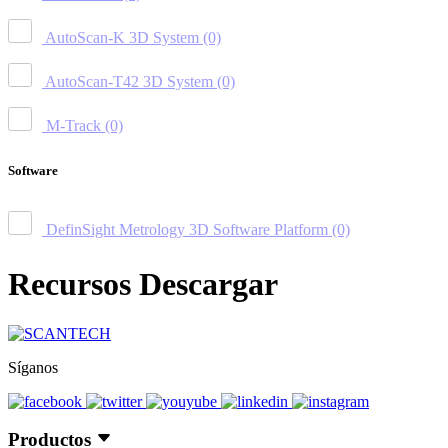
AutoScan-K 3D System
(0)
AutoScan-T42 3D System
(0)
M-Track
(0)
Software
DefinSight Metrology 3D Software Platform
(0)
Recursos Descargar
Síganos
Productos