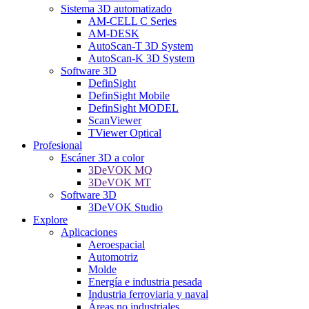
Sistema 3D automatizado
AM-CELL C Series
AM-DESK
AutoScan-T 3D System
AutoScan-K 3D System
Software 3D
DefinSight
DefinSight Mobile
DefinSight MODEL
ScanViewer
TViewer Optical
Profesional
Escáner 3D a color
3DeVOK MQ
3DeVOK MT
Software 3D
3DeVOK Studio
Explore
Aplicaciones
Aeroespacial
Automotriz
Molde
Energía e industria pesada
Industria ferroviaria y naval
Áreas no industriales