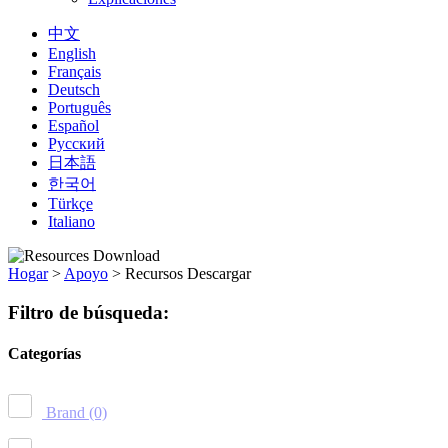
中文
English
Français
Deutsch
Português
Español
Русский
日本語
한국어
Türkçe
Italiano
Hogar
>
Apoyo
>
Recursos Descargar
Filtro de búsqueda:
Categorías
Brand
(0)