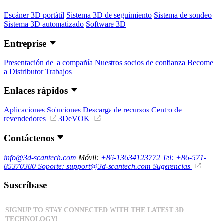
Escáner 3D portátil
Sistema 3D de seguimiento
Sistema de sondeo
Sistema 3D automatizado
Software 3D
Entreprise
Presentación de la compañía
Nuestros socios de confianza
Become
a Distributor
Trabajos
Enlaces rápidos
Aplicaciones
Soluciones
Descarga de recursos
Centro de
revendedores
3DeVOK
Contáctenos
info@3d-scantech.com
Móvil:
+86-13634123772
Tel: +86-571-
85370380
Soporte: support@3d-scantech.com
Sugerencias
Suscríbase