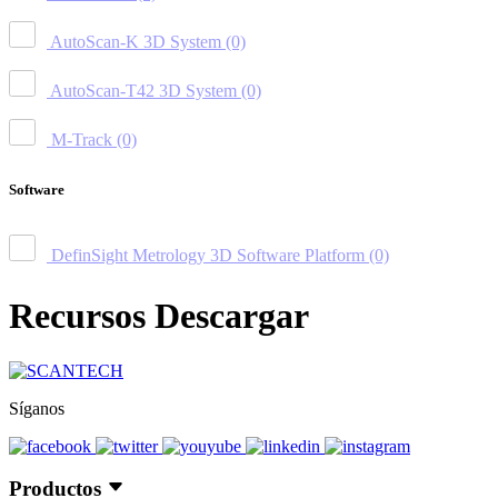
AutoScan-K 3D System
(0)
AutoScan-T42 3D System
(0)
M-Track
(0)
Software
DefinSight Metrology 3D Software Platform
(0)
Recursos Descargar
Síganos
Productos