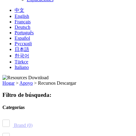
中文
English
Français
Deutsch
Português
Español
Русский
日本語
한국어
Türkçe
Italiano
Hogar
>
Apoyo
>
Recursos Descargar
Filtro de búsqueda:
Categorías
Brand
(0)