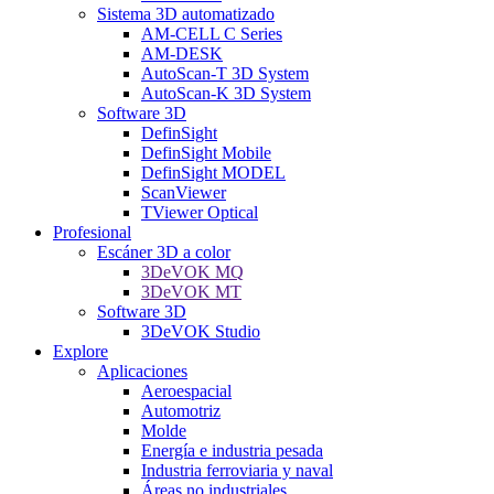
Sistema 3D automatizado
AM-CELL C Series
AM-DESK
AutoScan-T 3D System
AutoScan-K 3D System
Software 3D
DefinSight
DefinSight Mobile
DefinSight MODEL
ScanViewer
TViewer Optical
Profesional
Escáner 3D a color
3DeVOK MQ
3DeVOK MT
Software 3D
3DeVOK Studio
Explore
Aplicaciones
Aeroespacial
Automotriz
Molde
Energía e industria pesada
Industria ferroviaria y naval
Áreas no industriales