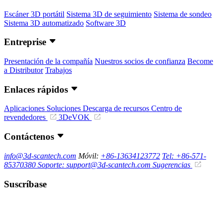
Escáner 3D portátil
Sistema 3D de seguimiento
Sistema de sondeo
Sistema 3D automatizado
Software 3D
Entreprise
Presentación de la compañía
Nuestros socios de confianza
Become
a Distributor
Trabajos
Enlaces rápidos
Aplicaciones
Soluciones
Descarga de recursos
Centro de
revendedores
3DeVOK
Contáctenos
info@3d-scantech.com
Móvil:
+86-13634123772
Tel: +86-571-
85370380
Soporte: support@3d-scantech.com
Sugerencias
Suscríbase