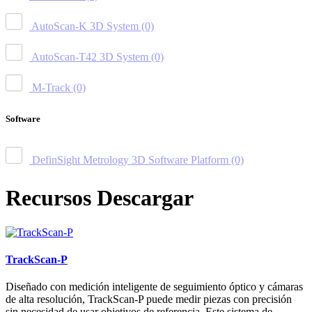
AutoScan-K 3D System
(0)
AutoScan-T42 3D System
(0)
M-Track
(0)
Software
DefinSight Metrology 3D Software Platform
(0)
Recursos Descargar
TrackScan-P
Diseñado con medición inteligente de seguimiento óptico y cámaras
de alta resolución, TrackScan-P puede medir piezas con precisión
sin necesidad de usar objetivos de referencia. Este sistema de