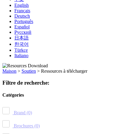
English
Français
Deutsch
Português
Español
Русский
日本語
한국어
Türkçe
Italiano
Maison
>
Soutien
>
Ressources à télécharger
Filtre de recherche:
Catégories
Brand
(0)
Brochures
(0)