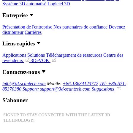
Système 3D automatisé
Logiciel 3D
Entreprise
Présentation de l'entreprise
Nos partenaires de confiance
Devenez
distributeur
Carrières
Liens rapides
Applications
Solutions
Téléchargement de ressources
Centre des
revendeurs
3DeVOK
Contactez-nous
info@3d-scantech.com
Mobile:
+86-13634123772
Tél: +86-571-
85370380
Support: support@3d-scantech.com
Suggestions
S'abonner