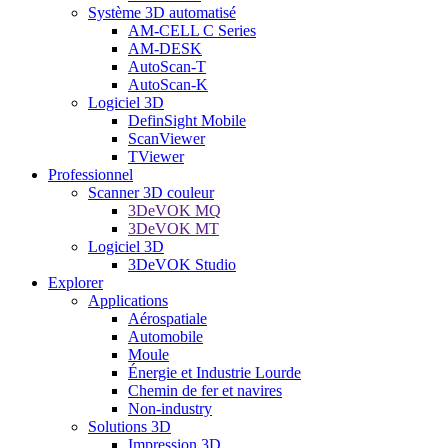
Système 3D automatisé
AM-CELL C Series
AM-DESK
AutoScan-T
AutoScan-K
Logiciel 3D
DefinSight Mobile
ScanViewer
TViewer
Professionnel
Scanner 3D couleur
3DeVOK MQ
3DeVOK MT
Logiciel 3D
3DeVOK Studio
Explorer
Applications
Aérospatiale
Automobile
Moule
Énergie et Industrie Lourde
Chemin de fer et navires
Non-industry
Solutions 3D
Impression 3D