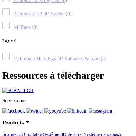
AutoScan-K 3D System
(0)
AutoScan-T42 3D System
(0)
M-Track
(0)
Logiciel
DefinSight Metrology 3D Software Platform
(0)
Ressources à télécharger
Suivez-nous
Produits
Scanner 3D portable
Système 3D de suivi
Système de palpage