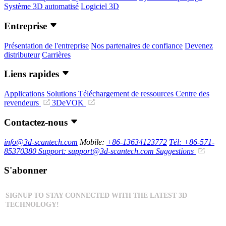
Système 3D automatisé
Logiciel 3D
Entreprise
Présentation de l'entreprise
Nos partenaires de confiance
Devenez
distributeur
Carrières
Liens rapides
Applications
Solutions
Téléchargement de ressources
Centre des
revendeurs
3DeVOK
Contactez-nous
info@3d-scantech.com
Mobile:
+86-13634123772
Tél: +86-571-
85370380
Support: support@3d-scantech.com
Suggestions
S'abonner