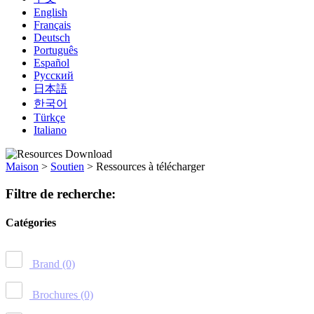
English
Français
Deutsch
Português
Español
Русский
日本語
한국어
Türkçe
Italiano
Maison
>
Soutien
>
Ressources à télécharger
Filtre de recherche:
Catégories
Brand
(0)
Brochures
(0)