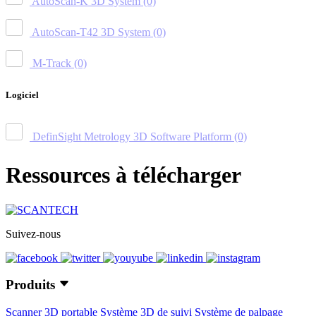
AutoScan-K 3D System
(0)
AutoScan-T42 3D System
(0)
M-Track
(0)
Logiciel
DefinSight Metrology 3D Software Platform
(0)
Ressources à télécharger
Suivez-nous
Produits
Scanner 3D portable
Système 3D de suivi
Système de palpage