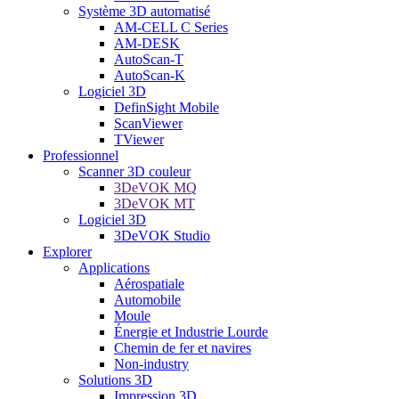
Système 3D automatisé
AM-CELL C Series
AM-DESK
AutoScan-T
AutoScan-K
Logiciel 3D
DefinSight Mobile
ScanViewer
TViewer
Professionnel
Scanner 3D couleur
3DeVOK MQ
3DeVOK MT
Logiciel 3D
3DeVOK Studio
Explorer
Applications
Aérospatiale
Automobile
Moule
Énergie et Industrie Lourde
Chemin de fer et navires
Non-industry
Solutions 3D
Impression 3D