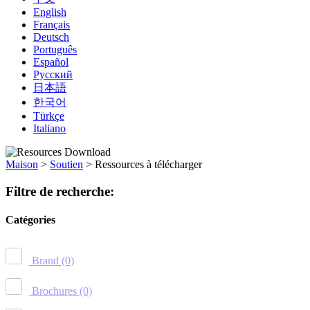
English
Français
Deutsch
Português
Español
Русский
日本語
한국어
Türkçe
Italiano
Maison
>
Soutien
>
Ressources à télécharger
Filtre de recherche:
Catégories
Brand
(0)
Brochures
(0)