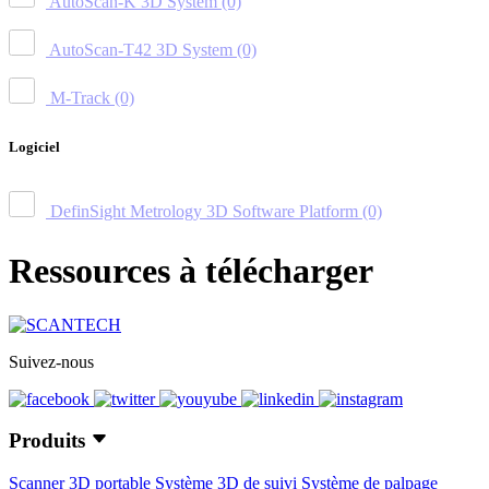
AutoScan-K 3D System
(0)
AutoScan-T42 3D System
(0)
M-Track
(0)
Logiciel
DefinSight Metrology 3D Software Platform
(0)
Ressources à télécharger
Suivez-nous
Produits
Scanner 3D portable
Système 3D de suivi
Système de palpage