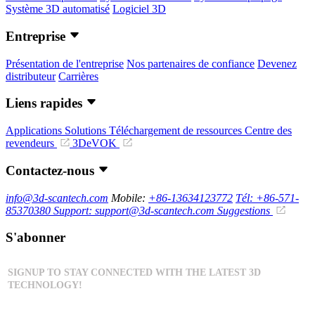
Système 3D automatisé
Logiciel 3D
Entreprise
Présentation de l'entreprise
Nos partenaires de confiance
Devenez
distributeur
Carrières
Liens rapides
Applications
Solutions
Téléchargement de ressources
Centre des
revendeurs
3DeVOK
Contactez-nous
info@3d-scantech.com
Mobile:
+86-13634123772
Tél: +86-571-
85370380
Support: support@3d-scantech.com
Suggestions
S'abonner