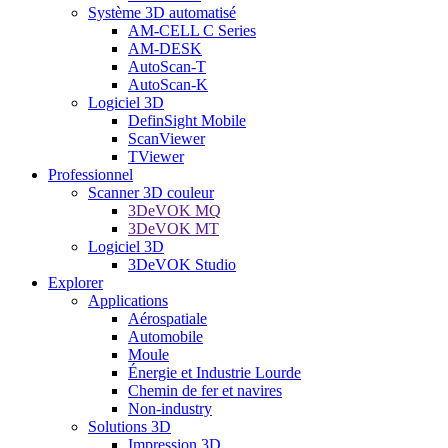
Système 3D automatisé
AM-CELL C Series
AM-DESK
AutoScan-T
AutoScan-K
Logiciel 3D
DefinSight Mobile
ScanViewer
TViewer
Professionnel
Scanner 3D couleur
3DeVOK MQ
3DeVOK MT
Logiciel 3D
3DeVOK Studio
Explorer
Applications
Aérospatiale
Automobile
Moule
Énergie et Industrie Lourde
Chemin de fer et navires
Non-industry
Solutions 3D
Impression 3D