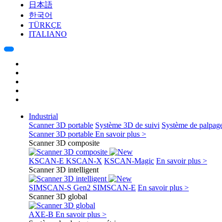
日本語
한국어
TÜRKÇE
ITALIANO
Industrial
Scanner 3D portable
Système 3D de suivi
Système de palpag
Scanner 3D portable
En savoir plus >
Scanner 3D composite
KSCAN-E
KSCAN-X
KSCAN-Magic
En savoir plus >
Scanner 3D intelligent
SIMSCAN-S Gen2
SIMSCAN-E
En savoir plus >
Scanner 3D global
AXE-B
En savoir plus >