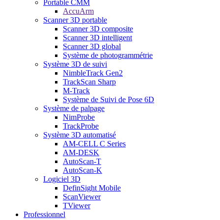
Portable CMM
AccuArm
Scanner 3D portable
Scanner 3D composite
Scanner 3D intelligent
Scanner 3D global
Système de photogrammétrie
Système 3D de suivi
NimbleTrack Gen2
TrackScan Sharp
M-Track
Système de Suivi de Pose 6D
Système de palpage
NimProbe
TrackProbe
Système 3D automatisé
AM-CELL C Series
AM-DESK
AutoScan-T
AutoScan-K
Logiciel 3D
DefinSight Mobile
ScanViewer
TViewer
Professionnel