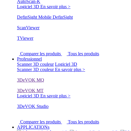
AutoScan-K
Logiciel 3D
En savoir plus >
DefinSight Mobile
DefinSight
ScanViewer
TViewer
Comparer les produits
Tous les produits
Professionnel
Scanner 3D couleur
Logiciel 3D
Scanner 3D couleur
En savoir plus >
3DeVOK MQ
3DeVOK MT
Logiciel 3D
En savoir plus >
3DeVOK Studio
Comparer les produits
Tous les produits
APPLICATIONs