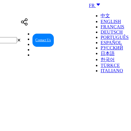
FR
中文
ENGLISH
FRANÇAIS
DEUTSCH
PORTUGUÊS
✕
Contact Us
Reseller Center
ESPAÑOL
РУССКИЙ
日本語
한국어
TÜRKÇE
ITALIANO