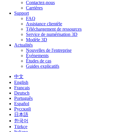
Contactez-nous
Carrières
Support
FAQ
Assistance clientèle
Téléchargement de ressources
Service de numérisation 3D
Modèle 3D
Actualités
Nouvelles de l'entreprise
Événements
Études de cas
Guides explicatifs
中文
English
Français
Deutsch
Português
Español
Русский
日本語
한국어
Türkçe
Italiano