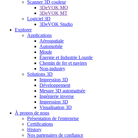
Scanner 3D couleur
3DeVOK MQ
3DeVOK MT
Logiciel 3D
3DeVOK Studio
Explorer
Applications
Aérospatiale
Automobile
Moule
Énergie et Industrie Lourde
Chemin de fer et navires
Non-industry
Solutions 3D
Impression 3D
Développement
Mesure 3D automatisée
Ingénierie inverse
Impression 3D
Visualisation 3D
À propos de nous
Présentation de l'entreprise
Certifications
History
Nos partenaires de confiance