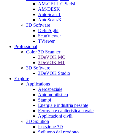
AM-CELL C Serisi
AM-DESK
AutoScan-T
AutoScan-K
3D Software
DefinSight
ScanViewer
TViewer
Professional
Color 3D Scanner
3DeVOK MQ
3DeVOK MT
3D Software
3DeVOK Studio
Explore
Applications
Aerospaziale
Automobilistico
Stampi
Energia e industria pesante
Ferrovia e cantieristica navale
Applicazioni civili
3D Solution
Ispezione 3D
Sviluppo del prodotto