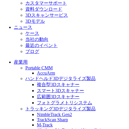
カスタマーサポート
資料ダウンロード
3Dスキャンサービス
3Dモデル
ニュース
ケース
当社の動向
最近のイベント
ブログ
産業用
Portable CMM
AccuArm
ハンドヘルド3Dデジタライズ製品
複合型3Dスキャナー
スマート3Dスキャナー
広範囲3Dスキャナー
フォトグラメトリシステム
トラッキング3Dデジタライズ製品
NimbleTrack Gen2
TrackScan Sharp
M-Track