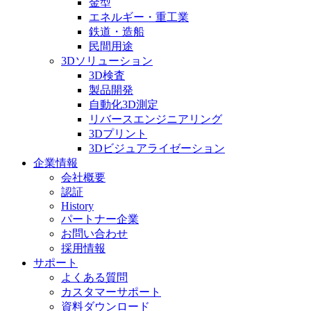
金型
エネルギー・重工業
鉄道・造船
民間用途
3Dソリューション
3D検査
製品開発
自動化3D測定
リバースエンジニアリング
3Dプリント
3Dビジュアライゼーション
企業情報
会社概要
認証
History
パートナー企業
お問い合わせ
採用情報
サポート
よくある質問
カスタマーサポート
資料ダウンロード