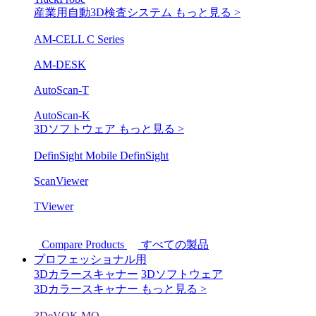
産業用自動3D検査システム
もっと見る >
AM-CELL C Series
AM-DESK
AutoScan-T
AutoScan-K
3Dソフトウェア
もっと見る >
DefinSight Mobile
DefinSight
ScanViewer
TViewer
Compare Products
すべての製品
プロフェッショナル用
3Dカラースキャナー
3Dソフトウェア
3Dカラースキャナー
もっと見る >
3DeVOK MQ