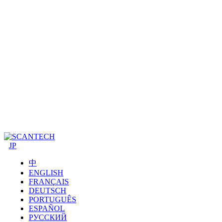
JP
中
ENGLISH
FRANÇAIS
DEUTSCH
PORTUGUÊS
ESPAÑOL
РУССКИЙ