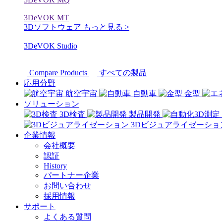
3DeVOK MT
3Dソフトウェア
もっと見る >
3DeVOK Studio
Compare Products
すべての製品
応用分野
航空宇宙
自動車
金型
ソリューション
3D検査
製品開発
3Dビジュアライゼーショ
企業情報
会社概要
認証
History
パートナー企業
お問い合わせ
採用情報
サポート
よくある質問