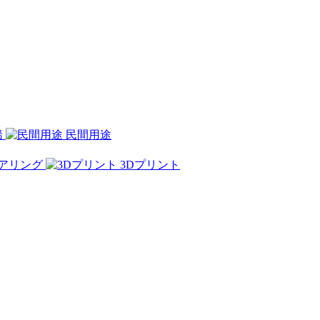
船
民間用途
アリング
3Dプリント