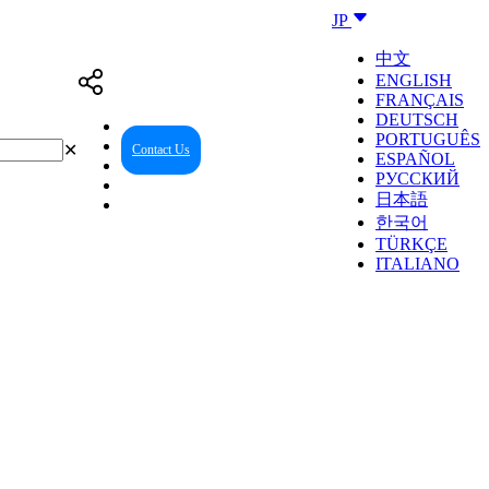
JP
中文
ENGLISH
FRANÇAIS
DEUTSCH
PORTUGUÊS
✕
Contact Us
Reseller Center
ESPAÑOL
РУССКИЙ
日本語
한국어
TÜRKÇE
ITALIANO