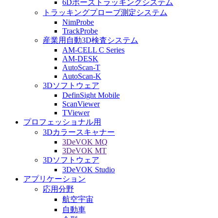
6Dポーズトラッキングシステム
トラッキングプローブ測定システム
NimProbe
TrackProbe
産業用自動3D検査システム
AM-CELL C Series
AM-DESK
AutoScan-T
AutoScan-K
3Dソフトウェア
DefinSight Mobile
ScanViewer
TViewer
プロフェッショナル用
3Dカラースキャナー
3DeVOK MQ
3DeVOK MT
3Dソフトウェア
3DeVOK Studio
アプリケーション
応用分野
航空宇宙
自動車