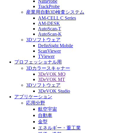
NimProbe
TrackProbe
産業用自動3D検査システム
AM-CELL C Series
AM-DESK
AutoScan-T
AutoScan-K
3Dソフトウェア
DefinSight Mobile
ScanViewer
TViewer
プロフェッショナル用
3Dカラースキャナー
3DeVOK MQ
3DeVOK MT
3Dソフトウェア
3DeVOK Studio
アプリケーション
応用分野
航空宇宙
自動車
金型
エネルギー・重工業