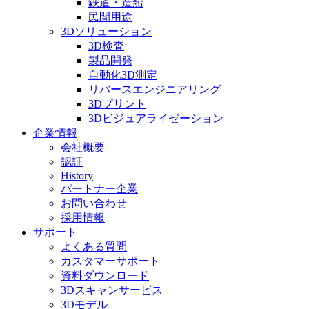
鉄道・造船
民間用途
3Dソリューション
3D検査
製品開発
自動化3D測定
リバースエンジニアリング
3Dプリント
3Dビジュアライゼーション
企業情報
会社概要
認証
History
パートナー企業
お問い合わせ
採用情報
サポート
よくある質問
カスタマーサポート
資料ダウンロード
3Dスキャンサービス
3Dモデル