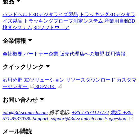
製品
ハンドヘルド3Dデジタライズ製品
トラッキング3Dデジタラ
イズ製品
トラッキングプローブ測定システム
産業用自動3D
検査システム
3Dソフトウェア
企業情報
会社概要
パートナー企業
販売代理店への加盟
採用情報
クイックリンク
応用分野
3Dソリューション
リソースダウンロード
カスタマ
ーセンター
3DeVOK
お問い合わせ
info@3d-scantech.com
携帯電話:
+86-13634123772
電話: +86-
571-85370380
Support: support@3d-scantech.com
Suggestion
メール購読