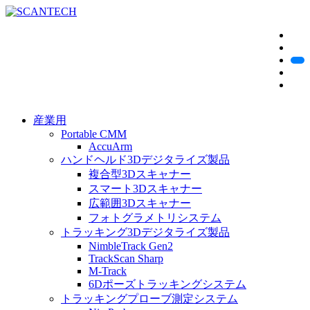
産業用
Portable CMM
AccuArm
ハンドヘルド3Dデジタライズ製品
複合型3Dスキャナー
スマート3Dスキャナー
広範囲3Dスキャナー
フォトグラメトリシステム
トラッキング3Dデジタライズ製品
NimbleTrack Gen2
TrackScan Sharp
M-Track
6Dポーズトラッキングシステム
トラッキングプローブ測定システム