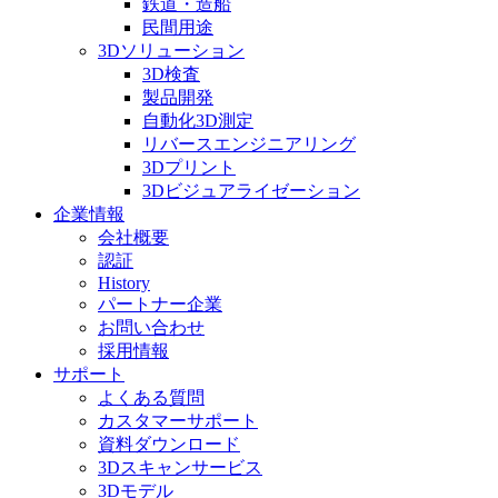
鉄道・造船
民間用途
3Dソリューション
3D検査
製品開発
自動化3D測定
リバースエンジニアリング
3Dプリント
3Dビジュアライゼーション
企業情報
会社概要
認証
History
パートナー企業
お問い合わせ
採用情報
サポート
よくある質問
カスタマーサポート
資料ダウンロード
3Dスキャンサービス
3Dモデル