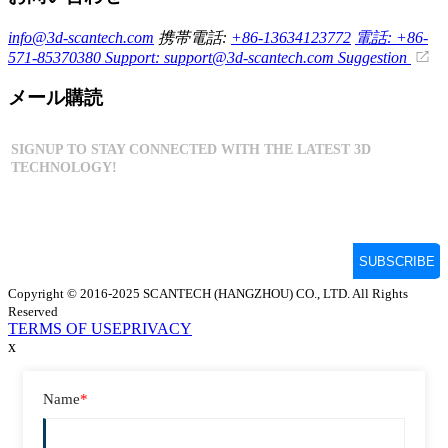
info@3d-scantech.com
携帯電話:
+86-13634123772
電話: +86-
571-85370380
Support: support@3d-scantech.com
Suggestion
メール購読
Copyright © 2016-2025 SCANTECH (HANGZHOU) CO., LTD. All Rights
Reserved
TERMS OF USE
PRIVACY
x
Name
*