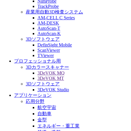
NimProbe
TrackProbe
産業用自動3D検査システム
AM-CELL C Series
AM-DESK
AutoScan-T
AutoScan-K
3Dソフトウェア
DefinSight Mobile
ScanViewer
TViewer
プロフェッショナル用
3Dカラースキャナー
3DeVOK MQ
3DeVOK MT
3Dソフトウェア
3DeVOK Studio
アプリケーション
応用分野
航空宇宙
自動車
金型
エネルギー・重工業