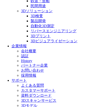
鉄道・造船
民間用途
3Dソリューション
3D検査
製品開発
自動化3D測定
リバースエンジニアリング
3Dプリント
3Dビジュアライゼーション
企業情報
会社概要
認証
History
パートナー企業
お問い合わせ
採用情報
サポート
よくある質問
カスタマーサポート
資料ダウンロード
3Dスキャンサービス
3Dモデル