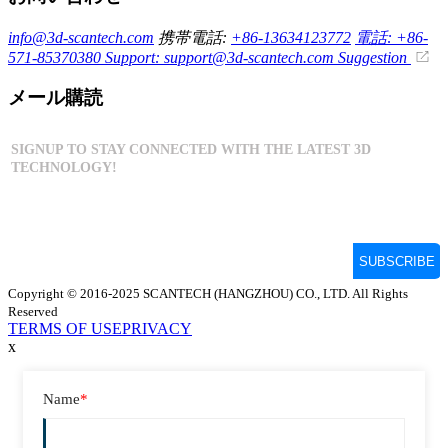
info@3d-scantech.com
携帯電話:
+86-13634123772
電話: +86-
571-85370380
Support: support@3d-scantech.com
Suggestion
メール購読
Copyright © 2016-2025 SCANTECH (HANGZHOU) CO., LTD. All Rights
Reserved
TERMS OF USE
PRIVACY
x
Name
*