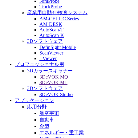
NimProbe
TrackProbe
産業用自動3D検査システム
AM-CELL C Series
AM-DESK
AutoScan-T
AutoScan-K
3Dソフトウェア
DefinSight Mobile
ScanViewer
TViewer
プロフェッショナル用
3Dカラースキャナー
3DeVOK MQ
3DeVOK MT
3Dソフトウェア
3DeVOK Studio
アプリケーション
応用分野
航空宇宙
自動車
金型
エネルギー・重工業