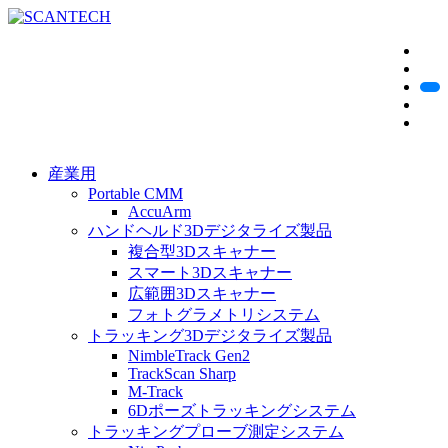
産業用
Portable CMM
AccuArm
ハンドヘルド3Dデジタライズ製品
複合型3Dスキャナー
スマート3Dスキャナー
広範囲3Dスキャナー
フォトグラメトリシステム
トラッキング3Dデジタライズ製品
NimbleTrack Gen2
TrackScan Sharp
M-Track
6Dポーズトラッキングシステム
トラッキングプローブ測定システム