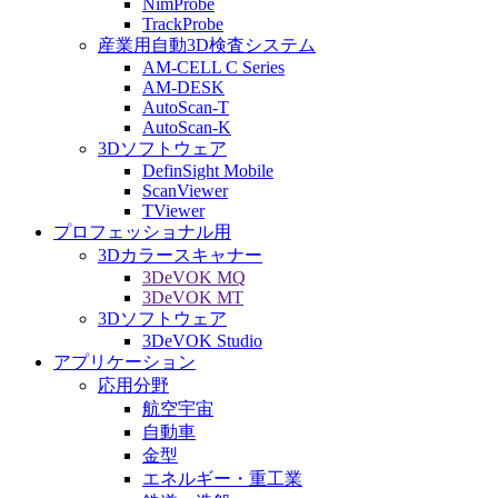
NimProbe
TrackProbe
産業用自動3D検査システム
AM-CELL C Series
AM-DESK
AutoScan-T
AutoScan-K
3Dソフトウェア
DefinSight Mobile
ScanViewer
TViewer
プロフェッショナル用
3Dカラースキャナー
3DeVOK MQ
3DeVOK MT
3Dソフトウェア
3DeVOK Studio
アプリケーション
応用分野
航空宇宙
自動車
金型
エネルギー・重工業