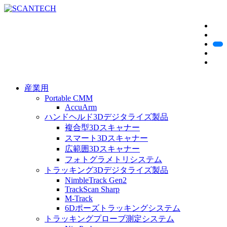
産業用
Portable CMM
AccuArm
ハンドヘルド3Dデジタライズ製品
複合型3Dスキャナー
スマート3Dスキャナー
広範囲3Dスキャナー
フォトグラメトリシステム
トラッキング3Dデジタライズ製品
NimbleTrack Gen2
TrackScan Sharp
M-Track
6Dポーズトラッキングシステム
トラッキングプローブ測定システム