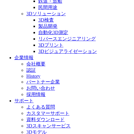
鉄道・造船
民間用途
3Dソリューション
3D検査
製品開発
自動化3D測定
リバースエンジニアリング
3Dプリント
3Dビジュアライゼーション
企業情報
会社概要
認証
History
パートナー企業
お問い合わせ
採用情報
サポート
よくある質問
カスタマーサポート
資料ダウンロード
3Dスキャンサービス
3Dモデル