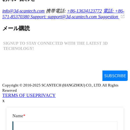
info@3d-scantech.com
携帯電話:
+86-13634123772
電話: +86-
571-85370380
Support: support@3d-scantech.com
Suggestion
メール購読
Copyright © 2016-2025 SCANTECH (HANGZHOU) CO., LTD. All Rights
Reserved
TERMS OF USE
PRIVACY
x
Name
*