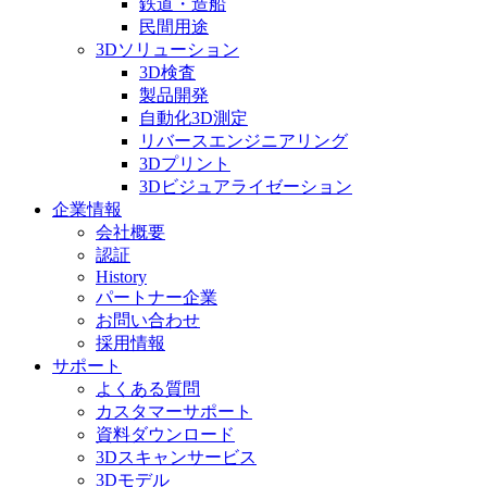
鉄道・造船
民間用途
3Dソリューション
3D検査
製品開発
自動化3D測定
リバースエンジニアリング
3Dプリント
3Dビジュアライゼーション
企業情報
会社概要
認証
History
パートナー企業
お問い合わせ
採用情報
サポート
よくある質問
カスタマーサポート
資料ダウンロード
3Dスキャンサービス
3Dモデル