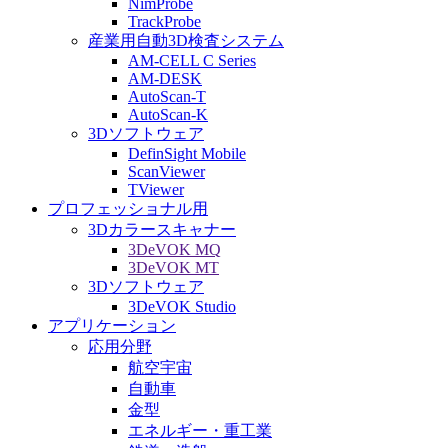
NimProbe
TrackProbe
産業用自動3D検査システム
AM-CELL C Series
AM-DESK
AutoScan-T
AutoScan-K
3Dソフトウェア
DefinSight Mobile
ScanViewer
TViewer
プロフェッショナル用
3Dカラースキャナー
3DeVOK MQ
3DeVOK MT
3Dソフトウェア
3DeVOK Studio
アプリケーション
応用分野
航空宇宙
自動車
金型
エネルギー・重工業