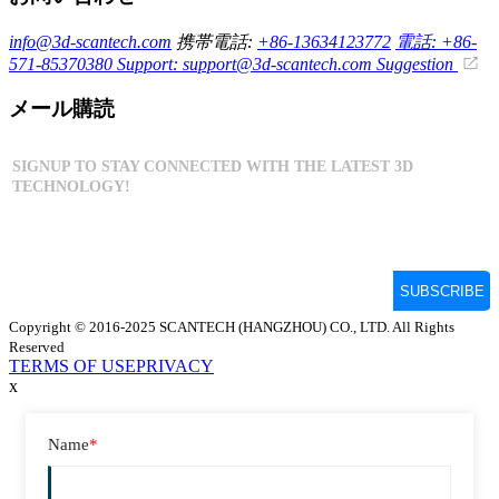
info@3d-scantech.com
携帯電話:
+86-13634123772
電話: +86-
571-85370380
Support: support@3d-scantech.com
Suggestion
メール購読
Copyright © 2016-2025 SCANTECH (HANGZHOU) CO., LTD. All Rights
Reserved
TERMS OF USE
PRIVACY
x
Name
*