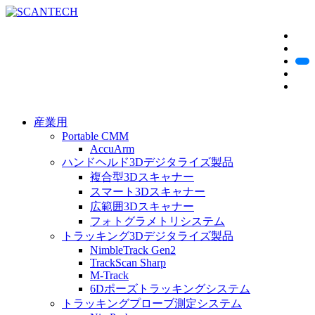
産業用
Portable CMM
AccuArm
ハンドヘルド3Dデジタライズ製品
複合型3Dスキャナー
スマート3Dスキャナー
広範囲3Dスキャナー
フォトグラメトリシステム
トラッキング3Dデジタライズ製品
NimbleTrack Gen2
TrackScan Sharp
M-Track
6Dポーズトラッキングシステム
トラッキングプローブ測定システム