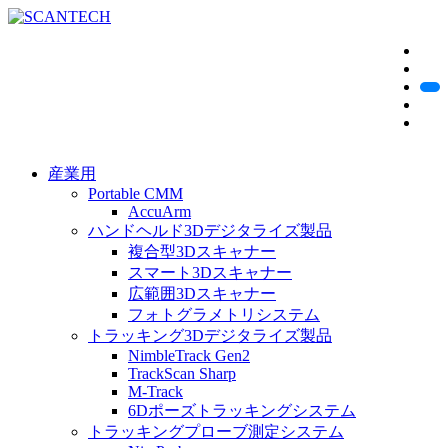
産業用
Portable CMM
AccuArm
ハンドヘルド3Dデジタライズ製品
複合型3Dスキャナー
スマート3Dスキャナー
広範囲3Dスキャナー
フォトグラメトリシステム
トラッキング3Dデジタライズ製品
NimbleTrack Gen2
TrackScan Sharp
M-Track
6Dポーズトラッキングシステム
トラッキングプローブ測定システム