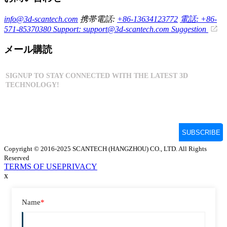
info@3d-scantech.com
携帯電話:
+86-13634123772
電話: +86-
571-85370380
Support: support@3d-scantech.com
Suggestion
メール購読
Copyright © 2016-2025 SCANTECH (HANGZHOU) CO., LTD. All Rights
Reserved
TERMS OF USE
PRIVACY
x
Name
*