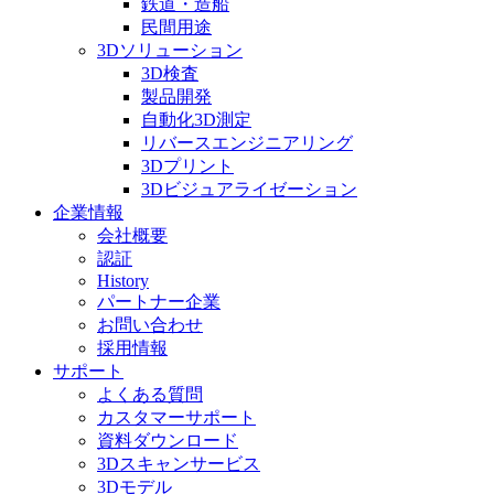
鉄道・造船
民間用途
3Dソリューション
3D検査
製品開発
自動化3D測定
リバースエンジニアリング
3Dプリント
3Dビジュアライゼーション
企業情報
会社概要
認証
History
パートナー企業
お問い合わせ
採用情報
サポート
よくある質問
カスタマーサポート
資料ダウンロード
3Dスキャンサービス
3Dモデル