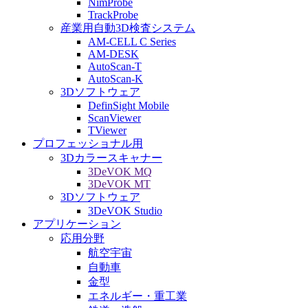
NimProbe
TrackProbe
産業用自動3D検査システム
AM-CELL C Series
AM-DESK
AutoScan-T
AutoScan-K
3Dソフトウェア
DefinSight Mobile
ScanViewer
TViewer
プロフェッショナル用
3Dカラースキャナー
3DeVOK MQ
3DeVOK MT
3Dソフトウェア
3DeVOK Studio
アプリケーション
応用分野
航空宇宙
自動車
金型
エネルギー・重工業