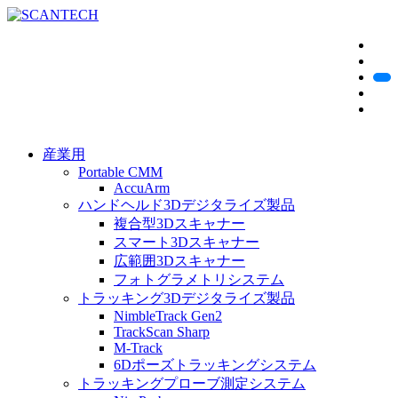
産業用
Portable CMM
AccuArm
ハンドヘルド3Dデジタライズ製品
複合型3Dスキャナー
スマート3Dスキャナー
広範囲3Dスキャナー
フォトグラメトリシステム
トラッキング3Dデジタライズ製品
NimbleTrack Gen2
TrackScan Sharp
M-Track
6Dポーズトラッキングシステム
トラッキングプローブ測定システム