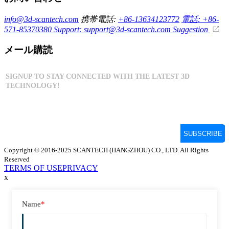
info@3d-scantech.com
携帯電話:
+86-13634123772
電話: +86-
571-85370380
Support: support@3d-scantech.com
Suggestion
メール購読
Copyright © 2016-2025 SCANTECH (HANGZHOU) CO., LTD. All Rights
Reserved
TERMS OF USE
PRIVACY
x
Name
*