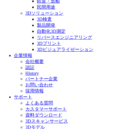
鉄道・造船
民間用途
3Dソリューション
3D検査
製品開発
自動化3D測定
リバースエンジニアリング
3Dプリント
3Dビジュアライゼーション
企業情報
会社概要
認証
History
パートナー企業
お問い合わせ
採用情報
サポート
よくある質問
カスタマーサポート
資料ダウンロード
3Dスキャンサービス
3Dモデル