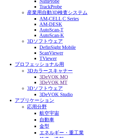
NimProbe
TrackProbe
産業用自動3D検査システム
AM-CELL C Series
AM-DESK
AutoScan-T
AutoScan-K
3Dソフトウェア
DefinSight Mobile
ScanViewer
TViewer
プロフェッショナル用
3Dカラースキャナー
3DeVOK MQ
3DeVOK MT
3Dソフトウェア
3DeVOK Studio
アプリケーション
応用分野
航空宇宙
自動車
金型
エネルギー・重工業