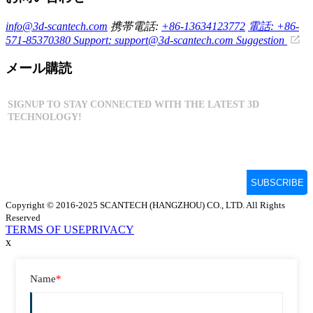
info@3d-scantech.com
携帯電話:
+86-13634123772
電話: +86-
571-85370380
Support: support@3d-scantech.com
Suggestion
メール購読
Copyright © 2016-2025 SCANTECH (HANGZHOU) CO., LTD. All Rights
Reserved
TERMS OF USE
PRIVACY
x
Name
*