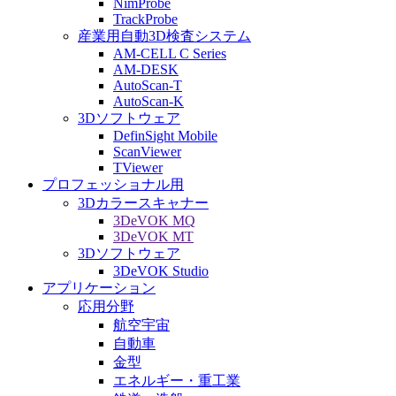
NimProbe
TrackProbe
産業用自動3D検査システム
AM-CELL C Series
AM-DESK
AutoScan-T
AutoScan-K
3Dソフトウェア
DefinSight Mobile
ScanViewer
TViewer
プロフェッショナル用
3Dカラースキャナー
3DeVOK MQ
3DeVOK MT
3Dソフトウェア
3DeVOK Studio
アプリケーション
応用分野
航空宇宙
自動車
金型
エネルギー・重工業