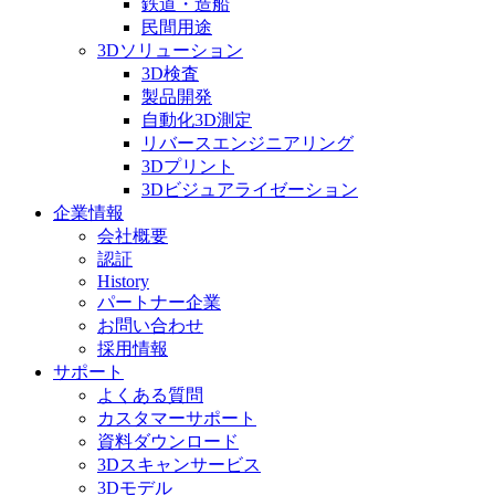
鉄道・造船
民間用途
3Dソリューション
3D検査
製品開発
自動化3D測定
リバースエンジニアリング
3Dプリント
3Dビジュアライゼーション
企業情報
会社概要
認証
History
パートナー企業
お問い合わせ
採用情報
サポート
よくある質問
カスタマーサポート
資料ダウンロード
3Dスキャンサービス
3Dモデル