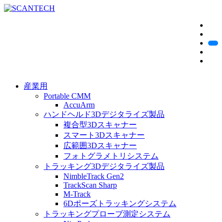
産業用
Portable CMM
AccuArm
ハンドヘルド3Dデジタライズ製品
複合型3Dスキャナー
スマート3Dスキャナー
広範囲3Dスキャナー
フォトグラメトリシステム
トラッキング3Dデジタライズ製品
NimbleTrack Gen2
TrackScan Sharp
M-Track
6Dポーズトラッキングシステム
トラッキングプローブ測定システム