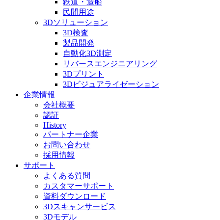
鉄道・造船
民間用途
3Dソリューション
3D検査
製品開発
自動化3D測定
リバースエンジニアリング
3Dプリント
3Dビジュアライゼーション
企業情報
会社概要
認証
History
パートナー企業
お問い合わせ
採用情報
サポート
よくある質問
カスタマーサポート
資料ダウンロード
3Dスキャンサービス
3Dモデル