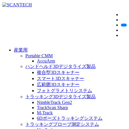
産業用
Portable CMM
AccuArm
ハンドヘルド3Dデジタライズ製品
複合型3Dスキャナー
スマート3Dスキャナー
広範囲3Dスキャナー
フォトグラメトリシステム
トラッキング3Dデジタライズ製品
NimbleTrack Gen2
TrackScan Sharp
M-Track
6Dポーズトラッキングシステム
トラッキングプローブ測定システム