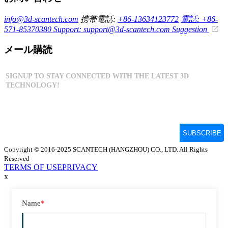
info@3d-scantech.com
携帯電話:
+86-13634123772
電話: +86-
571-85370380
Support: support@3d-scantech.com
Suggestion
メール購読
Copyright © 2016-2025 SCANTECH (HANGZHOU) CO., LTD. All Rights
Reserved
TERMS OF USE
PRIVACY
x
Name
*