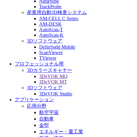
NimProbe
TrackProbe
産業用自動3D検査システム
AM-CELL C Series
AM-DESK
AutoScan-T
AutoScan-K
3Dソフトウェア
DefinSight Mobile
ScanViewer
TViewer
プロフェッショナル用
3Dカラースキャナー
3DeVOK MQ
3DeVOK MT
3Dソフトウェア
3DeVOK Studio
アプリケーション
応用分野
航空宇宙
自動車
金型
エネルギー・重工業