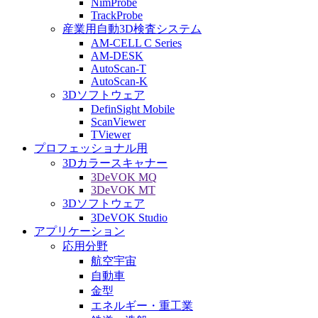
NimProbe
TrackProbe
産業用自動3D検査システム
AM-CELL C Series
AM-DESK
AutoScan-T
AutoScan-K
3Dソフトウェア
DefinSight Mobile
ScanViewer
TViewer
プロフェッショナル用
3Dカラースキャナー
3DeVOK MQ
3DeVOK MT
3Dソフトウェア
3DeVOK Studio
アプリケーション
応用分野
航空宇宙
自動車
金型
エネルギー・重工業