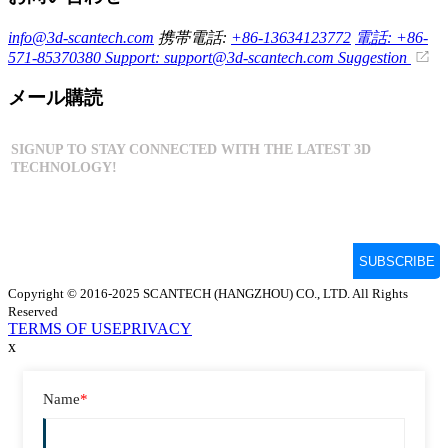
info@3d-scantech.com
携帯電話:
+86-13634123772
電話: +86-
571-85370380
Support: support@3d-scantech.com
Suggestion
メール購読
Copyright © 2016-2025 SCANTECH (HANGZHOU) CO., LTD. All Rights
Reserved
TERMS OF USE
PRIVACY
x
Name
*