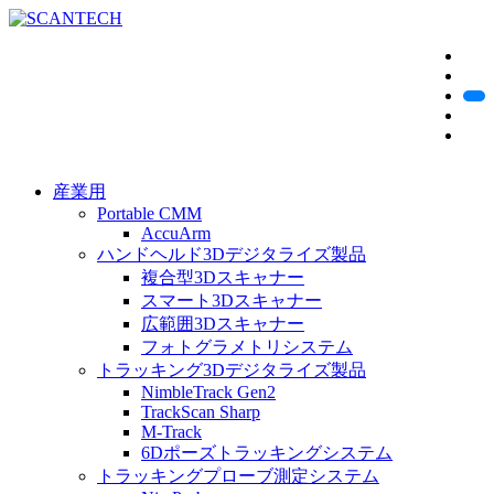
産業用
Portable CMM
AccuArm
ハンドヘルド3Dデジタライズ製品
複合型3Dスキャナー
スマート3Dスキャナー
広範囲3Dスキャナー
フォトグラメトリシステム
トラッキング3Dデジタライズ製品
NimbleTrack Gen2
TrackScan Sharp
M-Track
6Dポーズトラッキングシステム
トラッキングプローブ測定システム