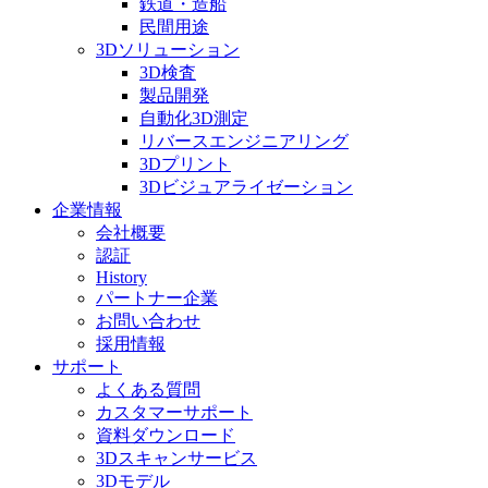
鉄道・造船
民間用途
3Dソリューション
3D検査
製品開発
自動化3D測定
リバースエンジニアリング
3Dプリント
3Dビジュアライゼーション
企業情報
会社概要
認証
History
パートナー企業
お問い合わせ
採用情報
サポート
よくある質問
カスタマーサポート
資料ダウンロード
3Dスキャンサービス
3Dモデル