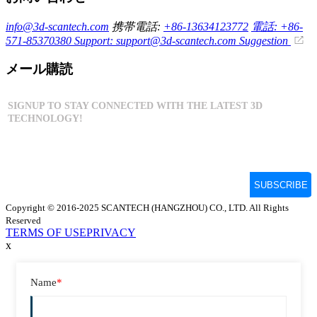
info@3d-scantech.com
携帯電話:
+86-13634123772
電話: +86-
571-85370380
Support: support@3d-scantech.com
Suggestion
メール購読
Copyright © 2016-2025 SCANTECH (HANGZHOU) CO., LTD. All Rights
Reserved
TERMS OF USE
PRIVACY
x
Name
*