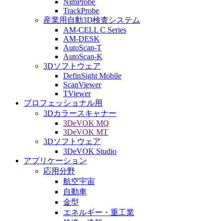
NimProbe
TrackProbe
産業用自動3D検査システム
AM-CELL C Series
AM-DESK
AutoScan-T
AutoScan-K
3Dソフトウェア
DefinSight Mobile
ScanViewer
TViewer
プロフェッショナル用
3Dカラースキャナー
3DeVOK MQ
3DeVOK MT
3Dソフトウェア
3DeVOK Studio
アプリケーション
応用分野
航空宇宙
自動車
金型
エネルギー・重工業