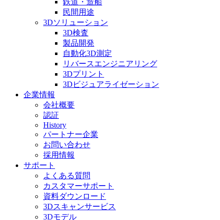
鉄道・造船
民間用途
3Dソリューション
3D検査
製品開発
自動化3D測定
リバースエンジニアリング
3Dプリント
3Dビジュアライゼーション
企業情報
会社概要
認証
History
パートナー企業
お問い合わせ
採用情報
サポート
よくある質問
カスタマーサポート
資料ダウンロード
3Dスキャンサービス
3Dモデル