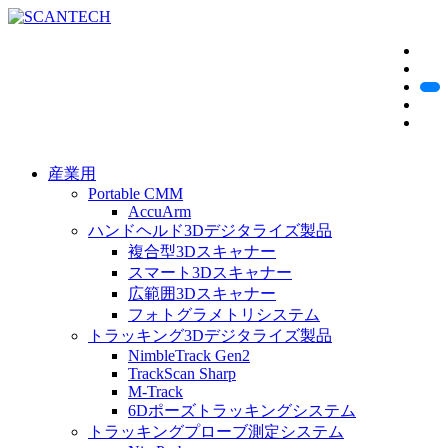
産業用
Portable CMM
AccuArm
ハンドヘルド3Dデジタライズ製品
複合型3Dスキャナー
スマート3Dスキャナー
広範囲3Dスキャナー
フォトグラメトリシステム
トラッキング3Dデジタライズ製品
NimbleTrack Gen2
TrackScan Sharp
M-Track
6Dポーズトラッキングシステム
トラッキングプローブ測定システム