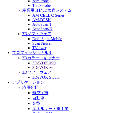
NimProbe
TrackProbe
産業用自動3D検査システム
AM-CELL C Series
AM-DESK
AutoScan-T
AutoScan-K
3Dソフトウェア
DefinSight Mobile
ScanViewer
TViewer
プロフェッショナル用
3Dカラースキャナー
3DeVOK MQ
3DeVOK MT
3Dソフトウェア
3DeVOK Studio
アプリケーション
応用分野
航空宇宙
自動車
金型
エネルギー・重工業