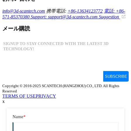
info@3d-scantech.com
携帯電話:
+86-13634123772
電話: +86-
571-85370380
Support: support@3d-scantech.com
Suggestion
メール購読
Copyright © 2016-2025 SCANTECH (HANGZHOU) CO., LTD. All Rights
Reserved
TERMS OF USE
PRIVACY
x
Name
*