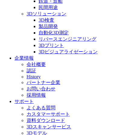
鉄道・造船
民間用途
3Dソリューション
3D検査
製品開発
自動化3D測定
リバースエンジニアリング
3Dプリント
3Dビジュアライゼーション
企業情報
会社概要
認証
History
パートナー企業
お問い合わせ
採用情報
サポート
よくある質問
カスタマーサポート
資料ダウンロード
3Dスキャンサービス
3Dモデル