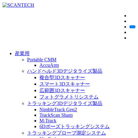
産業用
Portable CMM
AccuArm
ハンドヘルド3Dデジタライズ製品
複合型3Dスキャナー
スマート3Dスキャナー
広範囲3Dスキャナー
フォトグラメトリシステム
トラッキング3Dデジタライズ製品
NimbleTrack Gen2
TrackScan Sharp
M-Track
6Dポーズトラッキングシステム
トラッキングプローブ測定システム