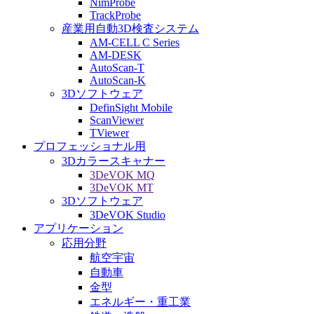
NimProbe
TrackProbe
産業用自動3D検査システム
AM-CELL C Series
AM-DESK
AutoScan-T
AutoScan-K
3Dソフトウェア
DefinSight Mobile
ScanViewer
TViewer
プロフェッショナル用
3Dカラースキャナー
3DeVOK MQ
3DeVOK MT
3Dソフトウェア
3DeVOK Studio
アプリケーション
応用分野
航空宇宙
自動車
金型
エネルギー・重工業