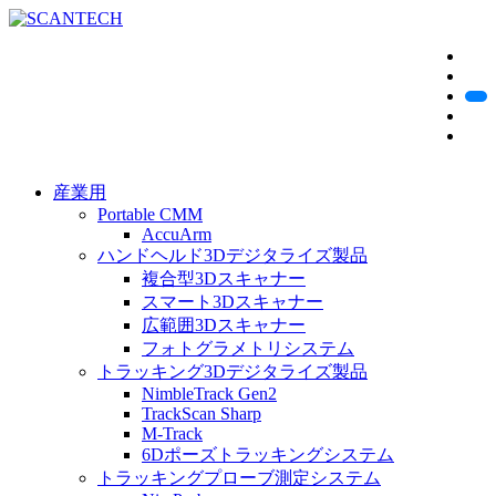
産業用
Portable CMM
AccuArm
ハンドヘルド3Dデジタライズ製品
複合型3Dスキャナー
スマート3Dスキャナー
広範囲3Dスキャナー
フォトグラメトリシステム
トラッキング3Dデジタライズ製品
NimbleTrack Gen2
TrackScan Sharp
M-Track
6Dポーズトラッキングシステム
トラッキングプローブ測定システム