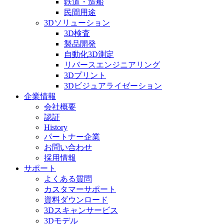
鉄道・造船
民間用途
3Dソリューション
3D検査
製品開発
自動化3D測定
リバースエンジニアリング
3Dプリント
3Dビジュアライゼーション
企業情報
会社概要
認証
History
パートナー企業
お問い合わせ
採用情報
サポート
よくある質問
カスタマーサポート
資料ダウンロード
3Dスキャンサービス
3Dモデル