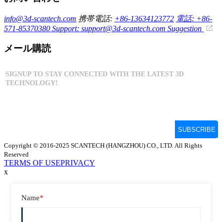
info@3d-scantech.com
携帯電話:
+86-13634123772
電話: +86-
571-85370380
Support: support@3d-scantech.com
Suggestion
メール購読
Copyright © 2016-2025 SCANTECH (HANGZHOU) CO., LTD. All Rights
Reserved
TERMS OF USE
PRIVACY
x
Name
*