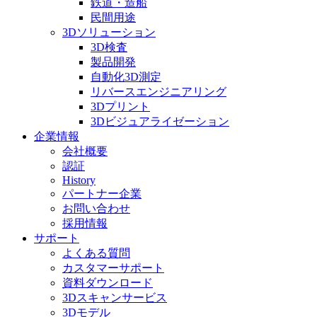
鉄道・造船
民間用途
3Dソリューション
3D検査
製品開発
自動化3D測定
リバースエンジニアリング
3Dプリント
3Dビジュアライゼーション
企業情報
会社概要
認証
History
パートナー企業
お問い合わせ
採用情報
サポート
よくある質問
カスタマーサポート
資料ダウンロード
3Dスキャンサービス
3Dモデル