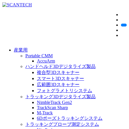
産業用
Portable CMM
AccuArm
ハンドヘルド3Dデジタライズ製品
複合型3Dスキャナー
スマート3Dスキャナー
広範囲3Dスキャナー
フォトグラメトリシステム
トラッキング3Dデジタライズ製品
NimbleTrack Gen2
TrackScan Sharp
M-Track
6Dポーズトラッキングシステム
トラッキングプローブ測定システム