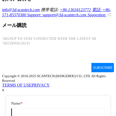
info@3d-scantech.com
携帯電話:
+86-13634123772
電話: +86-
571-85370380
Support: support@3d-scantech.com
Suggestion
メール購読
Copyright © 2016-2025 SCANTECH (HANGZHOU) CO., LTD. All Rights
Reserved
TERMS OF USE
PRIVACY
x
Name
*