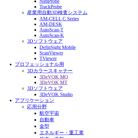
NimProbe
TrackProbe
産業用自動3D検査システム
AM-CELL C Series
AM-DESK
AutoScan-T
AutoScan-K
3Dソフトウェア
DefinSight Mobile
ScanViewer
TViewer
プロフェッショナル用
3Dカラースキャナー
3DeVOK MQ
3DeVOK MT
3Dソフトウェア
3DeVOK Studio
アプリケーション
応用分野
航空宇宙
自動車
金型
エネルギー・重工業