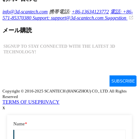
info@3d-scantech.com
携帯電話:
+86-13634123772
電話: +86-
571-85370380
Support: support@3d-scantech.com
Suggestion
メール購読
Copyright © 2016-2025 SCANTECH (HANGZHOU) CO., LTD. All Rights
Reserved
TERMS OF USE
PRIVACY
x
Name
*