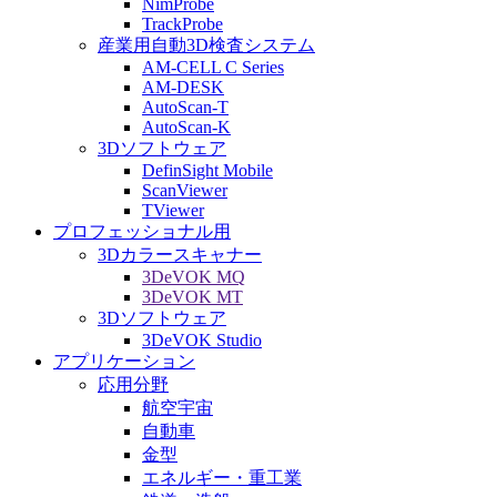
NimProbe
TrackProbe
産業用自動3D検査システム
AM-CELL C Series
AM-DESK
AutoScan-T
AutoScan-K
3Dソフトウェア
DefinSight Mobile
ScanViewer
TViewer
プロフェッショナル用
3Dカラースキャナー
3DeVOK MQ
3DeVOK MT
3Dソフトウェア
3DeVOK Studio
アプリケーション
応用分野
航空宇宙
自動車
金型
エネルギー・重工業