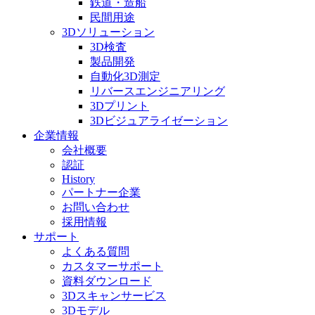
鉄道・造船
民間用途
3Dソリューション
3D検査
製品開発
自動化3D測定
リバースエンジニアリング
3Dプリント
3Dビジュアライゼーション
企業情報
会社概要
認証
History
パートナー企業
お問い合わせ
採用情報
サポート
よくある質問
カスタマーサポート
資料ダウンロード
3Dスキャンサービス
3Dモデル