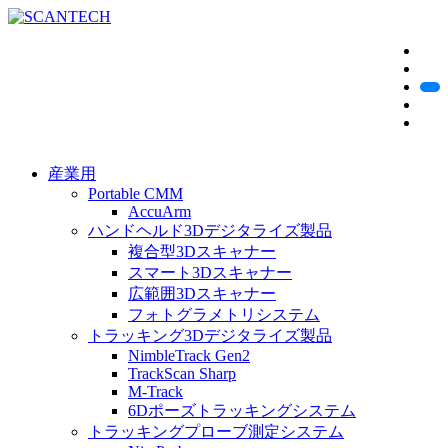
産業用
Portable CMM
AccuArm
ハンドヘルド3Dデジタライズ製品
複合型3Dスキャナー
スマート3Dスキャナー
広範囲3Dスキャナー
フォトグラメトリシステム
トラッキング3Dデジタライズ製品
NimbleTrack Gen2
TrackScan Sharp
M-Track
6Dポーズトラッキングシステム
トラッキングプローブ測定システム