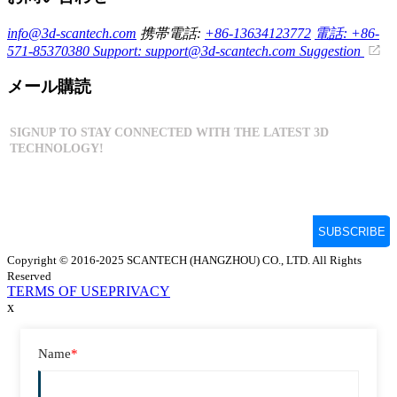
info@3d-scantech.com
携帯電話:
+86-13634123772
電話: +86-
571-85370380
Support: support@3d-scantech.com
Suggestion
メール購読
Copyright © 2016-2025 SCANTECH (HANGZHOU) CO., LTD. All Rights
Reserved
TERMS OF USE
PRIVACY
x
Name
*