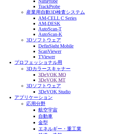
NimProbe
TrackProbe
産業用自動3D検査システム
AM-CELL C Series
AM-DESK
AutoScan-T
AutoScan-K
3Dソフトウェア
DefinSight Mobile
ScanViewer
TViewer
プロフェッショナル用
3Dカラースキャナー
3DeVOK MQ
3DeVOK MT
3Dソフトウェア
3DeVOK Studio
アプリケーション
応用分野
航空宇宙
自動車
金型
エネルギー・重工業