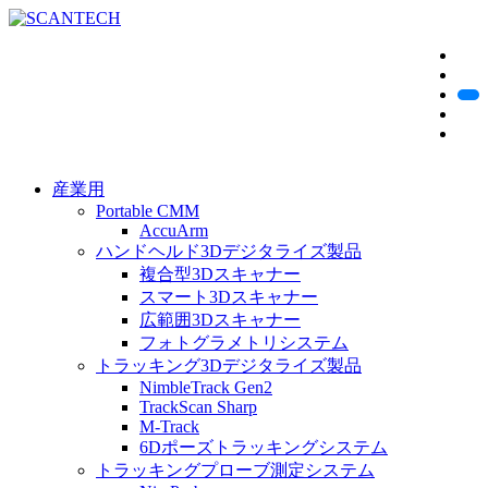
産業用
Portable CMM
AccuArm
ハンドヘルド3Dデジタライズ製品
複合型3Dスキャナー
スマート3Dスキャナー
広範囲3Dスキャナー
フォトグラメトリシステム
トラッキング3Dデジタライズ製品
NimbleTrack Gen2
TrackScan Sharp
M-Track
6Dポーズトラッキングシステム
トラッキングプローブ測定システム