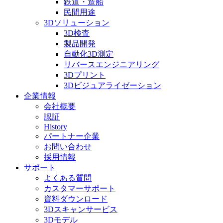
鉄道・造船
民間用途
3Dソリューション
3D検査
製品開発
自動化3D測定
リバースエンジニアリング
3Dプリント
3Dビジュアライゼーション
企業情報
会社概要
認証
History
パートナー企業
お問い合わせ
採用情報
サポート
よくある質問
カスタマーサポート
資料ダウンロード
3Dスキャンサービス
3Dモデル