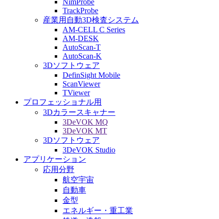
NimProbe
TrackProbe
産業用自動3D検査システム
AM-CELL C Series
AM-DESK
AutoScan-T
AutoScan-K
3Dソフトウェア
DefinSight Mobile
ScanViewer
TViewer
プロフェッショナル用
3Dカラースキャナー
3DeVOK MQ
3DeVOK MT
3Dソフトウェア
3DeVOK Studio
アプリケーション
応用分野
航空宇宙
自動車
金型
エネルギー・重工業