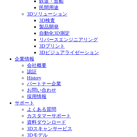
鉄道・造船
民間用途
3Dソリューション
3D検査
製品開発
自動化3D測定
リバースエンジニアリング
3Dプリント
3Dビジュアライゼーション
企業情報
会社概要
認証
History
パートナー企業
お問い合わせ
採用情報
サポート
よくある質問
カスタマーサポート
資料ダウンロード
3Dスキャンサービス
3Dモデル