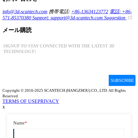
info@3d-scantech.com
携帯電話:
+86-13634123772
電話: +86-
571-85370380
Support: support@3d-scantech.com
Suggestion
メール購読
Copyright © 2016-2025 SCANTECH (HANGZHOU) CO., LTD. All Rights
Reserved
TERMS OF USE
PRIVACY
x
Name
*