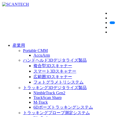
産業用
Portable CMM
AccuArm
ハンドヘルド3Dデジタライズ製品
複合型3Dスキャナー
スマート3Dスキャナー
広範囲3Dスキャナー
フォトグラメトリシステム
トラッキング3Dデジタライズ製品
NimbleTrack Gen2
TrackScan Sharp
M-Track
6Dポーズトラッキングシステム
トラッキングプローブ測定システム