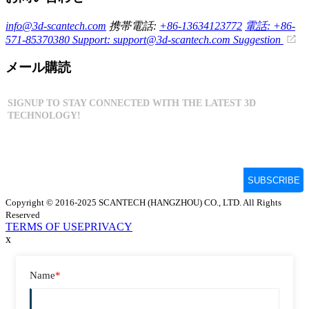
info@3d-scantech.com
携帯電話:
+86-13634123772
電話: +86-
571-85370380
Support: support@3d-scantech.com
Suggestion
メール購読
Copyright © 2016-2025 SCANTECH (HANGZHOU) CO., LTD. All Rights
Reserved
TERMS OF USE
PRIVACY
x
Name
*