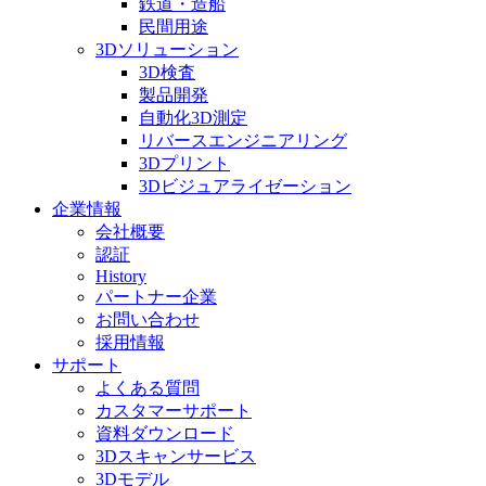
鉄道・造船
民間用途
3Dソリューション
3D検査
製品開発
自動化3D測定
リバースエンジニアリング
3Dプリント
3Dビジュアライゼーション
企業情報
会社概要
認証
History
パートナー企業
お問い合わせ
採用情報
サポート
よくある質問
カスタマーサポート
資料ダウンロード
3Dスキャンサービス
3Dモデル