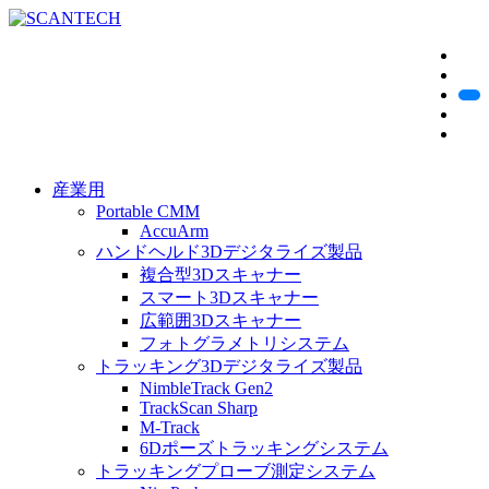
産業用
Portable CMM
AccuArm
ハンドヘルド3Dデジタライズ製品
複合型3Dスキャナー
スマート3Dスキャナー
広範囲3Dスキャナー
フォトグラメトリシステム
トラッキング3Dデジタライズ製品
NimbleTrack Gen2
TrackScan Sharp
M-Track
6Dポーズトラッキングシステム
トラッキングプローブ測定システム