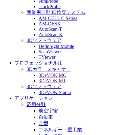
NimProbe
TrackProbe
産業用自動3D検査システム
AM-CELL C Series
AM-DESK
AutoScan-T
AutoScan-K
3Dソフトウェア
DefinSight Mobile
ScanViewer
TViewer
プロフェッショナル用
3Dカラースキャナー
3DeVOK MQ
3DeVOK MT
3Dソフトウェア
3DeVOK Studio
アプリケーション
応用分野
航空宇宙
自動車
金型
エネルギー・重工業