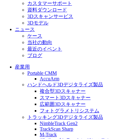
カスタマーサポート
資料ダウンロード
3Dスキャンサービス
3Dモデル
ニュース
ケース
当社の動向
最近のイベント
ブログ
産業用
Portable CMM
AccuArm
ハンドヘルド3Dデジタライズ製品
複合型3Dスキャナー
スマート3Dスキャナー
広範囲3Dスキャナー
フォトグラメトリシステム
トラッキング3Dデジタライズ製品
NimbleTrack Gen2
TrackScan Sharp
M-Track