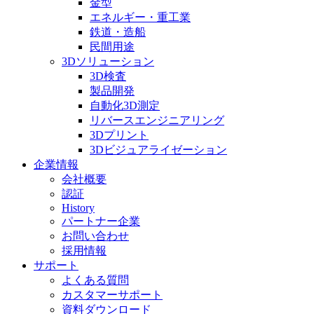
金型
エネルギー・重工業
鉄道・造船
民間用途
3Dソリューション
3D検査
製品開発
自動化3D測定
リバースエンジニアリング
3Dプリント
3Dビジュアライゼーション
企業情報
会社概要
認証
History
パートナー企業
お問い合わせ
採用情報
サポート
よくある質問
カスタマーサポート
資料ダウンロード