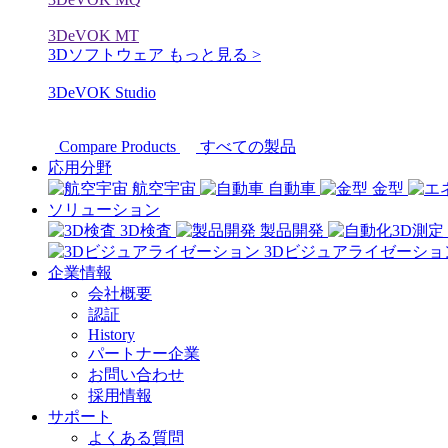
3DeVOK MT
3Dソフトウェア
もっと見る >
3DeVOK Studio
Compare Products
すべての製品
応用分野
航空宇宙
自動車
金型
ソリューション
3D検査
製品開発
3Dビジュアライゼーショ
企業情報
会社概要
認証
History
パートナー企業
お問い合わせ
採用情報
サポート
よくある質問