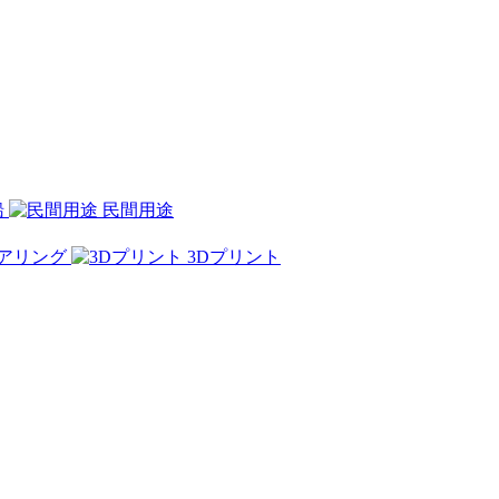
船
民間用途
アリング
3Dプリント