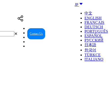
JP
中文
ENGLISH
FRANÇAIS
DEUTSCH
PORTUGUÊS
✕
Contact Us
Reseller Center
ESPAÑOL
РУССКИЙ
日本語
한국어
TÜRKÇE
ITALIANO