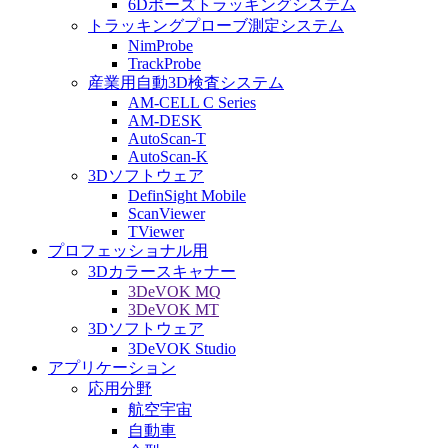
6Dポーズトラッキングシステム
トラッキングプローブ測定システム
NimProbe
TrackProbe
産業用自動3D検査システム
AM-CELL C Series
AM-DESK
AutoScan-T
AutoScan-K
3Dソフトウェア
DefinSight Mobile
ScanViewer
TViewer
プロフェッショナル用
3Dカラースキャナー
3DeVOK MQ
3DeVOK MT
3Dソフトウェア
3DeVOK Studio
アプリケーション
応用分野
航空宇宙
自動車