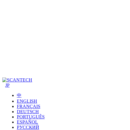
JP
中
ENGLISH
FRANÇAIS
DEUTSCH
PORTUGUÊS
ESPAÑOL
РУССКИЙ