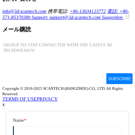
info@3d-scantech.com
携帯電話:
+86-13634123772
電話: +86-
571-85370380
Support: support@3d-scantech.com
Suggestion
メール購読
Copyright © 2016-2025 SCANTECH (HANGZHOU) CO., LTD. All Rights
Reserved
TERMS OF USE
PRIVACY
x
Name
*