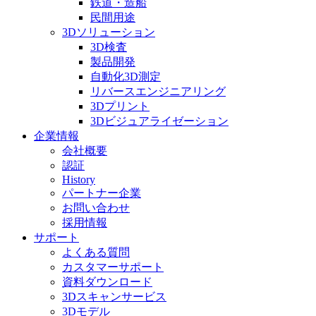
鉄道・造船
民間用途
3Dソリューション
3D検査
製品開発
自動化3D測定
リバースエンジニアリング
3Dプリント
3Dビジュアライゼーション
企業情報
会社概要
認証
History
パートナー企業
お問い合わせ
採用情報
サポート
よくある質問
カスタマーサポート
資料ダウンロード
3Dスキャンサービス
3Dモデル