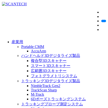
産業用
Portable CMM
AccuArm
ハンドヘルド3Dデジタライズ製品
複合型3Dスキャナー
スマート3Dスキャナー
広範囲3Dスキャナー
フォトグラメトリシステム
トラッキング3Dデジタライズ製品
NimbleTrack Gen2
TrackScan Sharp
M-Track
6Dポーズトラッキングシステム
トラッキングプローブ測定システム