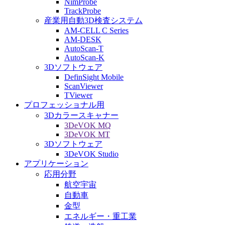
NimProbe
TrackProbe
産業用自動3D検査システム
AM-CELL C Series
AM-DESK
AutoScan-T
AutoScan-K
3Dソフトウェア
DefinSight Mobile
ScanViewer
TViewer
プロフェッショナル用
3Dカラースキャナー
3DeVOK MQ
3DeVOK MT
3Dソフトウェア
3DeVOK Studio
アプリケーション
応用分野
航空宇宙
自動車
金型
エネルギー・重工業